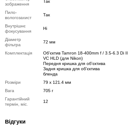
Так
зображення
Пило-
Так
вологозахист
Внутрішнє
Ні
фокусування
Діаметр
72 мм
фільтра
Комплектація
Об'єктив Tamron 18-400mm f / 3.5-6.3 Di II
VC HLD (для Nikon)
Передня кришка для об'єктива
Задня кришка для об'єктива
бленда
Розміри
79 x 121.4 мм
Вага
705 г
Гарантійний
12
термін, міс.
Відгуки