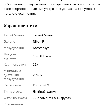
об'єкт зйомки, тому ви можете створювати свій об'єкт і знімати
різке зображення навіть в ультрателе діапазонах і в умовах
поганого освітлення.
Характеристики
Тип об'єктива
Телеоб'єктив
Байонет
Nikon F
фокусування
Автофокус
Фокусна
18 - 400 мм
відстань
Кратність зуму
22x
Мінімальна
дистанція
0.45 м
фокусування
Світлосила
f/3.5 - f/6.3
Тип мотора
Лінійний двигун
Оптична схема
16 елементів в 11 групах
Стабілізатор