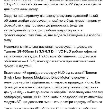
18 до 400 мм і він же — перший в світі c 22.2-кратним зумом
для системних камер.
Завдяки найширшому діапазону фокусних відстаней такий
об'єктив знайде застосування майже в будь-якому напрямку
фотозйомки, від портрета до репортажу. Буде він
затребуваний і у тих, хто любить подорожувати з
фотокамерою, тим більше, що модель захищена від вологи і
пилу.
Невелика мінімальна дистанція фокусування дозволяє
Tamron 18-400mm f / 3.5-6.3 Di II VC HLD
робити ефектні
великопланові кадри. Найбільше збільшення, що дається
об'єктивом — 1: 2.9; воно досягається при максимальній
фокусній відстані.
Ексклюзивний привід автофокусу HLD від компанії Tamron
(High / Low Torque Modulated Drive Motor) економить
електроенергію і відрізняється чудовою працездатністю. Він
фокусується точно і безшумно, чітко регулюючи обертання
двигуна від низьких до високих обертів і забезпечуючи плавну
автофокусування. HLD - спеціально розроблений компактний
модуль AF, що дозволив зменшити розміри корпусу об'єктива.
Технологія Tamron VC (Vibration Compensation) стабілізує