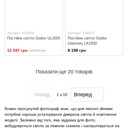
Артикул: 504069
Артикул: 504077
Постійне світло Godox UL150II
Постійне світло Godox
Litemons LA150D
12 947 грн
8 198 грн
18 816 грн
Показати ще 20 товарів
Назад
Вперед
1
з 10
Кожен просунутий фотограф знає, що для якісної зйомки
потрібне хороше устаткування джерела світла й освітлення
моделі. Залежно від того, яка задумка для фото,
вибудовується світло за певною схемою і налаштовується на