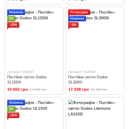
Новинка
Розпродаж
Хіт
Новинка
−23%
−5%
Артикул: 504067
Артикул: 504068
Постійне світло Godox
Постійне світло Godox
SL150III
SL300III
10 662 грн
17 338 грн
13 888 грн
18 189 грн
Новинка
Хіт
−31%