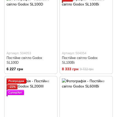
Артикул: 504053
Артикул: 504054
Постійне світло Godox
Постійне світло Godox
SL100D
SL100Bi
6 227 грн
8 333 грн
9 722 грн
Розпродаж
−21%
СуперХит