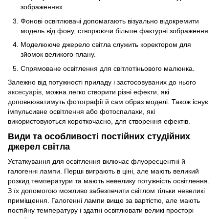
зображеннях.
Фонові освітлювачі допомагають візуально відокремити
модель від фону, створюючи більше фактурні зображення.
Моделююче джерело світла служить коректором для
зйомок великого плану.
Спрямоване освітлення для світлотіньового малюнка.
Залежно від потужності приладу і застосовуваних до нього
аксесуарів
, можна легко створити різні ефекти, які
доповнюватимуть фотографії й сам образ моделі. Також існує
імпульсивне освітлення або фотоспалахи, які
використовуються короткочасно, для створення ефектів.
Види та особливості постійних студійних
джерел світла
Устаткування для освітлення включає флуоресцентні й
галогенні лампи. Перші виграють в ціні, але мають великий
розкид температури та мають невелику потужність освітлення.
З їх допомогою можливо забезпечити світлом тільки невеликі
приміщення. Галогенні лампи вище за вартістю, але мають
постійну температуру і здатні освітлювати великі просторі