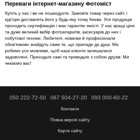
Переваги інтернет-магазину Фотоміст
Купіть у нас і ви не пошкодуєте. Замовте товар через сайт, і
кур'єри доставлять його у будь-яку точку Києва. Уся продукція
проходить сертифікацію і має гарантію якості. У нас кращі ціни
та дуже великий вибір фотоапаратів, аксесуарів до них і
побутової техніки. Любителі, новачки й професіонали
обов'язково знайдуть саме те, що припаде до душі. Ми
робимо усе можливе, щоб наші клієнти залишалися
задоволені. Приходьте самі та приводьте з собою друзів. Ми
чекаємо вас!
050 222-72-50
067 504-27-20
093 000-60-22
Контакти
Повна версія сайту
Карта сайту