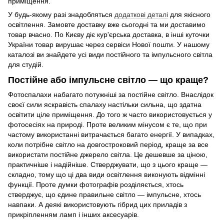
приміщення.
У будь-якому разі знадобляться
додаткові деталі
для якісного
освітлення. Замовте доставку вже сьогодні та ми доставимо
товар вчасно. По Києву діє кур'єрська доставка, в інші куточки
України товар вирушає через сервіси Нової пошти. У нашому
каталозі ви знайдете усі види постійного та імпульсного світла
для студій.
Постійне або імпульсне світло — що краще?
Фотоспалахи набагато потужніші за постійне світло. Внаслідок
своєї сили яскравість спалаху настільки сильна, що здатна
освітити ціле приміщення. До того ж часто використовується у
фотосесіях на природі. Проте великим мінусом є те, що при
частому використанні витрачається багато енергії. У випадках,
коли потрібне світло на довгостроковий період, краще за все
використати постійне джерело світла. Це дешевше за ціною,
практичніше і надійніше. Стверджувати, що з цього краще —
складно, тому що ці два види освітлення виконують відмінні
функції. Проте думки фотографів розділяється, хтось
стверджує, що єдине правильне світло — імпульсне, хтось
навпаки. А деякі використовують гібрид цих приладів з
прикріпленням ламп і інших аксесуарів.