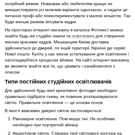
потрібний режим. Новачкам або любителям краще не
використовувати усі можливі варіанти одночасно, а надати це
питання профі або поекспериментувати з малою кількістю. Так
буде менше ризиків зіпсувати кадри.
На просторах інтернет-магазину в каталозі Фотоміст можна
знайти будь-які студійні лампи та
освітлювачі
для створення
якісних красивих кадрів. Мешканцям Києва доставка
здійснюється до дверей, по іншій території України діє сервіс
Нової пошти. Купіть у нас якісне устаткування для освітлення і
насолоджуйтеся процесом зйомки. На сайті інтернет-магазину
ви зможете знайти все те, що цікавить і ознайомитися з
описом.
Типи постійних студійних освітлювачів
Для здійснення будь-якої креативної фотоідеї необхідно
правильно підібрати схему, як повинне розташовуватися
світло. Правильне освітлення — це основа основ.
В якості важливих джерел світла застосовуються:
Рівномірне освітлення. Пом'якшує тіні. Не особливо
необхідно при портретній зйомці.
Акцентуюче світло. Створює лінії світлового контура на