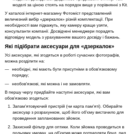
моделі за ціною стоять на порядок вище у порівнянні з Kit.
У каталозі інтернет-магазину Фотоміст представлений
величезний вибір «дзеркалок» різній комплектації. При
необхідності вам підкажуть, яку камеру краще узяти,
консультанти компанії. Досвідчені менеджери порадять
відповідну модель з урахуванням вашого досвіду і бажань.
Які підібрати аксесуари для «дзеркалок»
Усі аксесуари, які згодяться в роботі сучасних фотографів,
можна розділити на:
необхідні, які мають бути присутніми в обов'язковому
порядку;
необов'язкові, які можна і не замовляти.
В першу чергу придбайте наступні аксесуари, які вам
обов'язково згодяться:
Запам'ятовуючий пристрій (чи карта пам'яті). Обирайте
аксесуар з розрахунком, щоб його об'єму вистачило для
проведення запланованих зйомок.
Захисний фільтр для оптики. Коли зйомка проводиться в
польових умовах, на об'єктив може потрапляти бруд, пил,