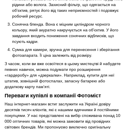
рідини або волога. Захисний фільтр, що одягається на
об'єктив, рятує його від таких неприємностей і подовжує
робочий ресурс.
Сонячна бленда. Вона є міцним циліндром чорного
кольору, який акуратно накручується на об'єктив. У його
завдання входить пониження сонячних відблисків, що
псують кадри.
Сумка для камери, зручна для перенесення і зберігання
фотоапарата. Її ціна залежить від розміру.
З часом, коли ви вже освоїтеся в цьому мистецтві й набудете
певних навичок, можна подумати про розширення
«гардеробу» для «дзеркалки». Наприклад, купити для неї
штатив, зовнішній фотоспалах, запасну батарею або
додаткову карту пам'яті.
Переваги купівлі в компанії Фотоміст
Наш інтернет-магазин встиг заслужити на Україні довіру
десятків тисяч клієнтів, які є нашими вдячними й постійними
покупцями. У нас представлені на вибір споживача понад 10
000 оптичних товарів, які можна замовити від провідних
світових брендів. Ми пропонуємо виключно оригінальну