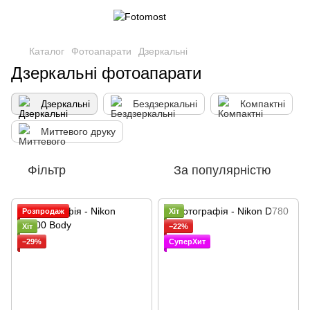
Каталог
Фотоапарати
Дзеркальні
Дзеркальні фотоапарати
Дзеркальні
Бездзеркальні
Компактні
Миттевого друку
Фільтр
За популярністю
Розпродаж
Хіт
Хіт
−22%
−29%
СуперХит