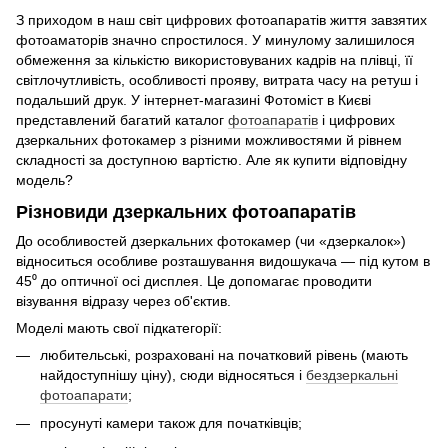
З приходом в наш світ цифрових фотоапаратів життя завзятих
фотоаматорів значно спростилося. У минулому залишилося
обмеження за кількістю використовуваних кадрів на плівці, її
світлочутливість, особливості прояву, витрата часу на ретуш і
подальший друк. У інтернет-магазині Фотоміст в Києві
представлений багатий каталог
фотоапаратів
і цифрових
дзеркальних фотокамер з різними можливостями й рівнем
складності за доступною вартістю. Але як купити відповідну
модель?
Різновиди дзеркальних фотоапаратів
До особливостей дзеркальних фотокамер (чи «дзеркалок»)
відноситься особливе розташування видошукача — під кутом в
45⁰ до оптичної осі дисплея. Це допомагає проводити
візування відразу через об'єктив.
Моделі мають свої підкатегорії:
любительські, розраховані на початковий рівень (мають
найдоступнішу ціну), сюди відносяться і
бездзеркальні
фотоапарати
;
просунуті камери також для початківців;