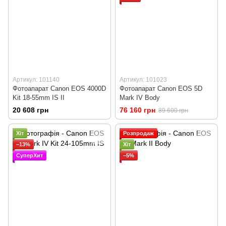
Артикул: 101140
Артикул: 101023
Фотоапарат Canon EOS 4000D
Фотоапарат Canon EOS 5D
Kit 18-55mm IS II
Mark IV Body
20 608 грн
76 160 грн
89 600 грн
Хіт
Розпродаж
−13%
Хіт
СуперХит
−5%