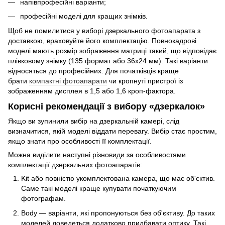
напівпрофесійні варіанти;
професійні моделі для кращих знімків.
Щоб не помилитися у виборі дзеркального фотоапарата з
доставкою, враховуйте його комплектацію. Повнокадрові
моделі мають розмір зображення матриці такий, що відповідає
плівковому знімку (135 формат або 36х24 мм). Такі варіанти
відносяться до професійних. Для початківців краще
брати
компактні фотоапарати
чи кропнуті пристрої із
зображенням дисплея в 1,5 або 1,6 кроп-фактора.
Корисні рекомендації з вибору «дзеркалок»
Якщо ви зупинили вибір на дзеркальній камері, слід
визначитися, якій моделі віддати перевагу. Вибір стає простим,
якщо знати про особливості її комплектації.
Можна виділити наступні різновиди за особливостями
комплектації дзеркальних фотоапаратів:
Kit або повністю укомплектована камера, що має об'єктив.
Саме такі моделі краще купувати початкуючим
фотографам.
Body — варіанти, які пропонуються без об'єктиву. До таких
моделей доведеться додатково придбавати оптику. Такі