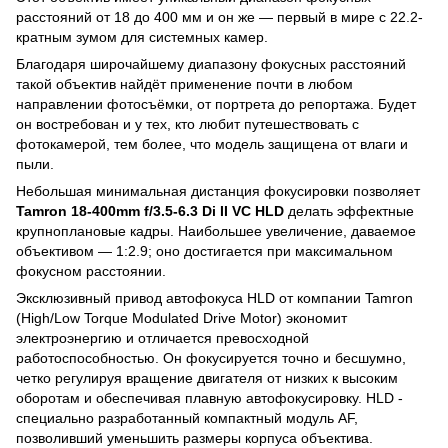
расстояний от 18 до 400 мм и он же — первый в мире c 22.2-
кратным зумом для системных камер.
Благодаря широчайшему диапазону фокусных расстояний
такой объектив найдёт применение почти в любом
направлении фотосъёмки, от портрета до репортажа. Будет
он востребован и у тех, кто любит путешествовать с
фотокамерой, тем более, что модель защищена от влаги и
пыли.
Небольшая минимальная дистанция фокусировки позволяет
Tamron 18-400mm f/3.5-6.3 Di II VC HLD
делать эффектные
крупноплановые кадры. Наибольшее увеличение, даваемое
объективом — 1:2.9; оно достигается при максимальном
фокусном расстоянии.
Эксклюзивный привод автофокуса HLD от компании Tamron
(High/Low Torque Modulated Drive Motor) экономит
электроэнергию и отличается превосходной
работоспособностью. Он фокусируется точно и бесшумно,
четко регулируя вращение двигателя от низких к высоким
оборотам и обеспечивая плавную автофокусировку. HLD -
специально разработанный компактный модуль AF,
позволивший уменьшить размеры корпуса объектива.