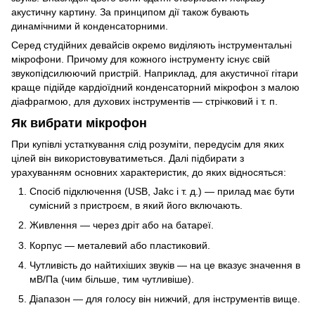
акустичну картину. За принципом дії також бувають
динамічними й конденсаторними.
Серед студійних девайсів окремо виділяють інструментальні
мікрофони. Причому для кожного інструменту існує свій
звукопідсилюючий пристрій. Наприклад, для акустичної гітари
краще підійде кардіоїдний конденсаторний мікрофон з малою
діафрагмою, для духових інструментів — стрічковий і т. п.
Як вибрати мікрофон
При купівлі устаткування слід розуміти, передусім для яких
цілей він використовуватиметься. Далі підбирати з
урахуванням основних характеристик, до яких відносяться:
Спосіб підключення (USB, Jakc і т. д.) — прилад має бути
сумісний з пристроєм, в який його включають.
Живлення — через дріт або на батареї.
Корпус — металевий або пластиковий.
Чутливість до найтихіших звуків — на це вказує значення в
мВ/Па (чим більше, тим чутливіше).
Діапазон — для голосу він нижчий, для інструментів вище.