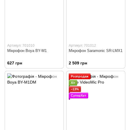
Артикул: 701010
Артикул: 701012
Мікрофон Boya BY-M1
Мікрофон Saramonic SR-LMX1
627 грн
2 509 грн
Розпродаж
Хіт
−13%
СуперХит