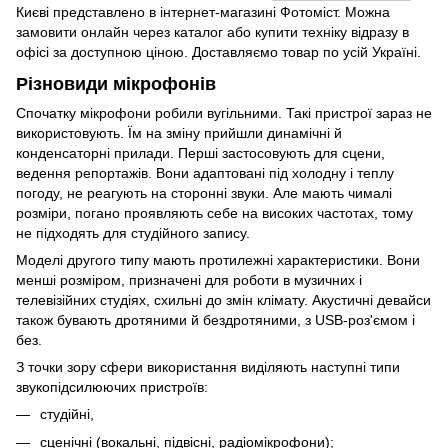
Києві представлено в інтернет-магазині Фотоміст. Можна
замовити онлайн через каталог або купити техніку відразу в
офісі за доступною ціною. Доставляємо товар по усій Україні.
Різновиди мікрофонів
Спочатку мікрофони робили вугільними. Такі пристрої зараз не
використовують. Їм на зміну прийшли динамічні й
конденсаторні прилади. Перші застосовують для сцени,
ведення репортажів. Вони адаптовані під холодну і теплу
погоду, не реагують на сторонні звуки. Але мають чималі
розміри, погано проявляють себе на високих частотах, тому
не підходять для студійного запису.
Моделі другого типу мають протилежні характеристики. Вони
менші розміром, призначені для роботи в музичних і
телевізійних студіях, схильні до змін клімату. Акустичні девайси
також бувають дротяними й бездротяними, з USB-роз'ємом і
без.
З точки зору сфери використання виділяють наступні типи
звукопідсилюючих пристроїв:
студійні,
сценічні (вокальні, підвісні, радіомікрофони);