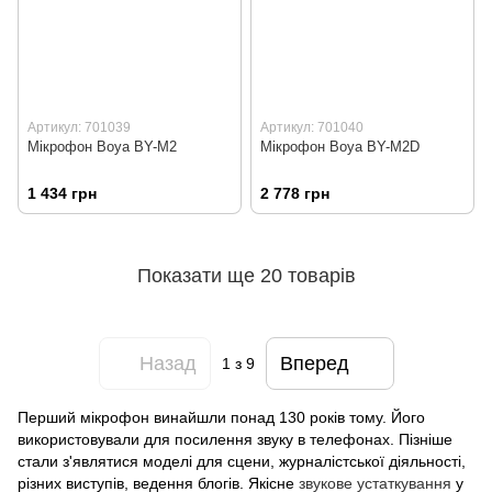
Артикул: 701039
Артикул: 701040
Мікрофон Boya BY-M2
Мікрофон Boya BY-M2D
1 434 грн
2 778 грн
Показати ще 20 товарів
Назад
Вперед
1
з 9
Перший мікрофон винайшли понад 130 років тому. Його
використовували для посилення звуку в телефонах. Пізніше
стали з'являтися моделі для сцени, журналістської діяльності,
різних виступів, ведення блогів. Якісне
звукове устаткування
у