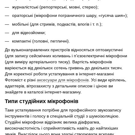
журналістські (репортерські, мовні, стерео);
ораторські (мікрофони пограничного шару, «гусяча шия»);
мобільні (для стримів, подкастів, влогів і т. п.);
для відеозйомки;
компактні (головні, петличні).
До вузьконаправлених пристроїв відносяться оптоакустичні
(для запису сейсмічних коливань і п'єзоелектричні мікрофони
(для виміру артеріального тиску). Вартість мікрофонів
варіюється від декількох сотень гривень до декількох тисяч.
Для коректної роботи устаткування в інтернет-магазині
Фотоміст є різні
аксесуари для мікрофонів
. Усі види кріплень,
адаптерів, вітрозахисту з детальним описом і ціною ви
знайдете в каталозі інтернет-магазину.
Типи студійних мікрофонів
Таке устаткування потрібне для професійного звукозапису
інструментів і голосу в спеціальній студії з шумоізоляцією.
Студійні мікрофони відрізняє велика діафрагма,
високочастотність і сприйнятливість навіть до найтихіших
звуків. Внаслідок цього вони здатні створювати яскраву