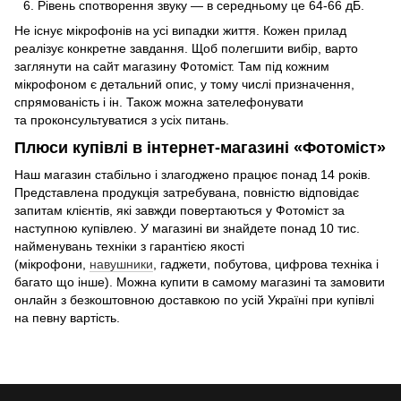
Рівень спотворення звуку — в середньому це 64-66 дБ.
Не існує мікрофонів на усі випадки життя. Кожен прилад
реалізує конкретне завдання. Щоб полегшити вибір, варто
заглянути на сайт магазину Фотоміст. Там під кожним
мікрофоном є детальний опис, у тому числі призначення,
спрямованість і ін. Також можна зателефонувати
та проконсультуватися з усіх питань.
Плюси купівлі в інтернет-магазині «Фотоміст»
Наш магазин стабільно і злагоджено працює понад 14 років.
Представлена продукція затребувана, повністю відповідає
запитам клієнтів, які завжди повертаються у Фотоміст за
наступною купівлею. У магазині ви знайдете понад 10 тис.
найменувань техніки з гарантією якості
(мікрофони,
навушники
, гаджети, побутова, цифрова техніка і
багато що інше). Можна купити в самому магазині та замовити
онлайн з безкоштовною доставкою по усій Україні при купівлі
на певну вартість.