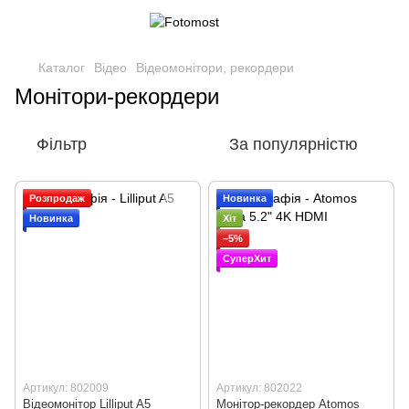
Каталог
Відео
Відеомонітори, рекордери
Монітори-рекордери
Фільтр
За популярністю
Розпродаж
Новинка
Новинка
Хіт
−5%
СуперХит
Артикул: 802009
Артикул: 802022
Відеомонітор Lilliput A5
Монітор-рекордер Atomos