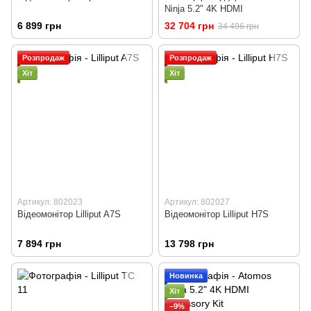
Ninja 5.2" 4K HDMI
6 899 грн
32 704 грн
34 496 грн
Розпродаж
Розпродаж
Хіт
Хіт
Артикул: 802023
Артикул: 802027
Відеомонітор Lilliput A7S
Відеомонітор Lilliput H7S
7 894 грн
13 798 грн
Новинка
Хіт
−9%