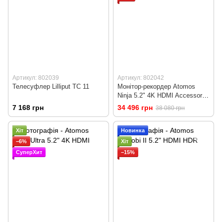
Артикул: 802039
Артикул: 802042
Телесуфлер Lilliput TC 11
Монітор-рекордер Atomos
Ninja 5.2" 4K HDMI Accessory
Kit
7 168 грн
34 496 грн
38 080 грн
Хіт
Новинка
−6%
Хіт
СуперХит
−15%