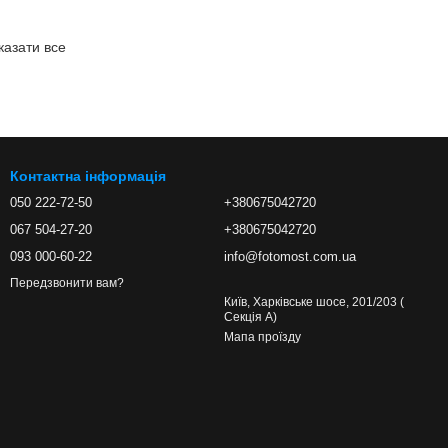
казати все
Контактна інформація
050 222-72-50
+380675042720
067 504-27-20
+380675042720
093 000-60-22
info@fotomost.com.ua
Передзвонити вам?
Київ, Харківське шосе, 201/203 (
Секція А)
Мапа проїзду