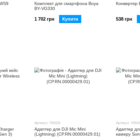
-WS9
Комплект для смартфона Boya
Конвертер 
BY-VG330
1 702 грн
Купити
538 грн
Артикул: 705026
Артикул: 7050
harger
Адаптер для DJI Mic Mini
Адаптер для
Gen 3)
(Lightning) (CP.RN.00000429.01)
камеру Son
(CP.RN.000