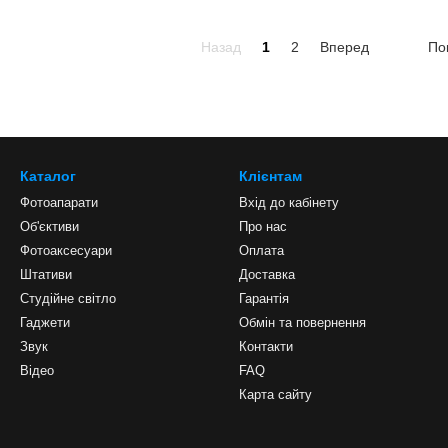
Назад
1
2
Вперед
По
Каталог
Клієнтам
Фотоапарати
Вхід до кабінету
Об'єктиви
Про нас
Фотоаксесуари
Оплата
Штативи
Доставка
Студійне світло
Гарантія
Гаджети
Обмін та повернення
Звук
Контакти
Відео
FAQ
Карта сайту