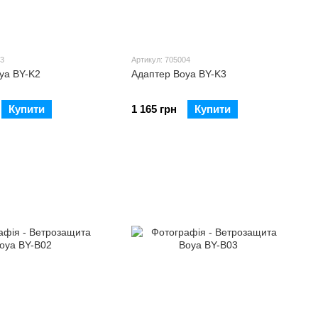
03
Артикул: 705004
ya BY-K2
Адаптер Boya BY-K3
Купити
1 165 грн
Купити