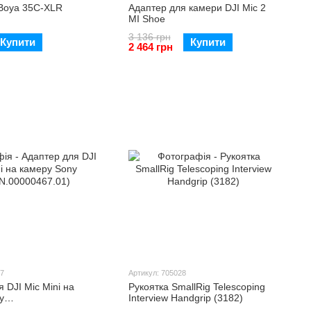
Boya 35C-XLR
Адаптер для камери DJI Mic 2
MI Shoe
3 136 грн
Купити
Купити
2 464 грн
27
Артикул: 705028
 DJI Mic Mini на
Рукоятка SmallRig Telescoping
y
Interview Handgrip (3182)
00467.01)