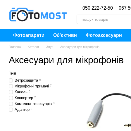
Перейти до основного контенту
050 222-72-50
067 5
Фотоапарати
Об'єктиви
Фотоаксесуари
Головна
Каталог
Звук
Аксесуари для мікрофонів
Аксесуари для мікрофонів
Тип
Ветрозащита
6
мікрофонні тримачі
7
Кабель
6
Конвертер
2
Комплект аксесуарів
3
Адаптер
2