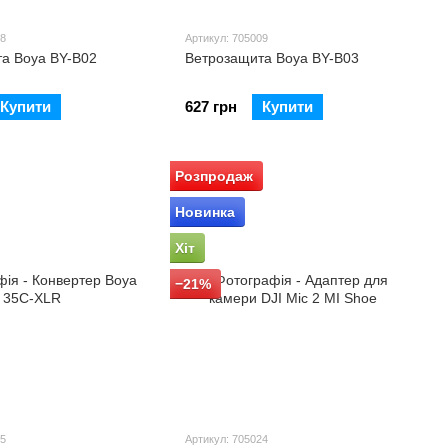
08
Артикул: 705009
а Boya BY-B02
Ветрозащита Boya BY-B03
Купити
627 грн
Купити
Розпродаж
Новинка
Хіт
−21%
15
Артикул: 705024