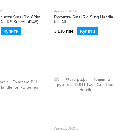
42
Артикул: 316143
п'ястя SmallRig Wrist
Рукоятка SmallRig Sling Handle
 DJI RS Series (4248)
for DJI
RS2/RSC2/RS3/RS3Pro/RS3Mini/RS4/RS
(3028E)
Купити
3 136 грн
Купити
47
Артикул: 316048