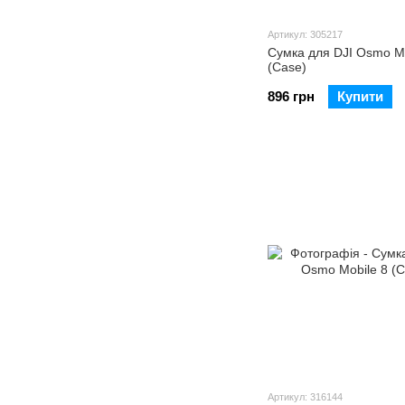
Артикул: 305217
Сумка для DJI Osmo Mo
(Case)
896 грн
Купити
Артикул: 316144