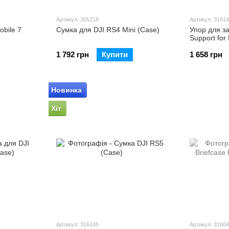
Артикул: 305218
Артикул: 3161
bile 7
Сумка для DJI RS4 Mini (Case)
Упор для за
Support for
1 792 грн
Купити
1 658 грн
Новинка
Хіт
Артикул: 316145
Артикул: 3160