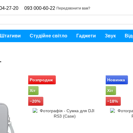
04-27-20
093 000-60-22
Передзвонити вам?
Штативи
Студійне світло
Гаджети
Звук
Від
—
Розпродаж
Новинка
Хіт
Хіт
−20%
−18%