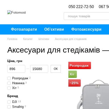
Перейти до основного контенту
050 222-72-50
067 5
Фотоапарати
Об'єктиви
Фотоаксесуари
Головна
Каталог
Штативи
Аксесуари для стедікамів
Аксесуари для стедікамів 
Ціна, грн
Розпродаж
Від Ціна, грн
До Ціна, грн
ОК
Хіт
Розпродаж
2
−25%
Новинка
3
Хіт
5
Бренд
DJI
13
Smallrig
2