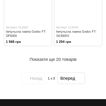
Артикул: 514042
Артикул: 514043
Імпульсна лампа Godox FT-
Імпульсна лампа Godox FT-
DP600II
SK400IIV
1 568 грн
1 254 грн
Показати ще 20 товарів
Назад
Вперед
1
з 3