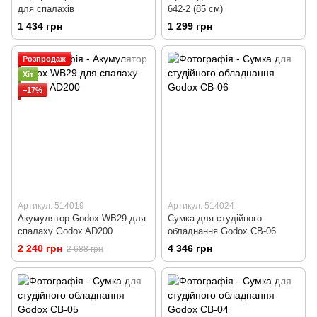
для спалахів
642-2 (85 см)
1 434 грн
1 299 грн
Розпродаж
Хіт
−17%
Артикул: 514019
Артикул: 514024
Акумулятор Godox WB29 для
Сумка для студійного
спалаху Godox AD200
обладнання Godox CB-06
2 240 грн
4 346 грн
2 688 грн