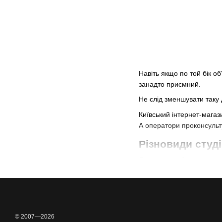
Навіть якщо по той бік о
занадто приємний.
Не слід зменшувати таку
Київський інтернет-магаз
А оператори проконсульту
Різновиди студ
Для того, щоб отримати х
важливо, особливо коли з
Які матеріали 
Слід сказати декілька сл
фаворити.
© 2007—2026