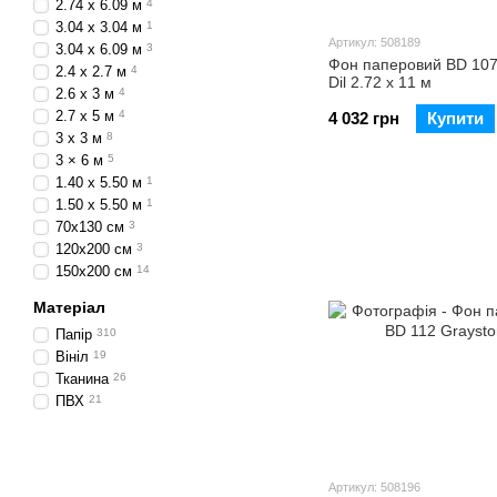
2.74 x 6.09 м
4
3.04 x 3.04 м
1
Артикул: 508189
3.04 x 6.09 м
3
Фон паперовий BD 107
2.4 х 2.7 м
4
Dil 2.72 х 11 м
2.6 х 3 м
4
2.7 х 5 м
4
4 032 грн
Купити
3 x 3 м
8
3 × 6 м
5
1.40 х 5.50 м
1
1.50 х 5.50 м
1
70x130 см
3
120x200 см
3
150x200 см
14
Матеріал
Папір
310
Вініл
19
Тканина
26
ПВХ
21
Артикул: 508196