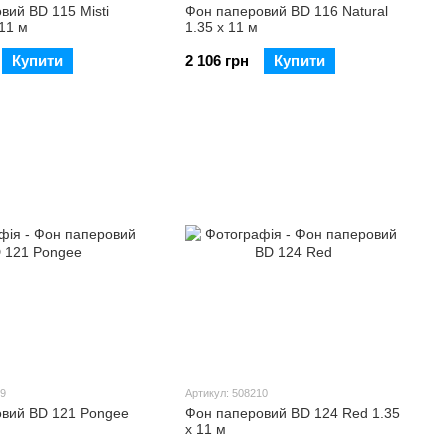
вий BD 115 Misti
Фон паперовий BD 116 Natural
 11 м
1.35 х 11 м
Купити
2 106 грн
Купити
09
Артикул: 508210
вий BD 121 Pongee
Фон паперовий BD 124 Red 1.35
х 11 м