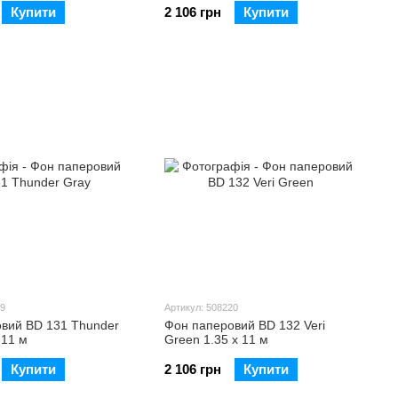
Купити
2 106 грн
Купити
19
Артикул: 508220
вий BD 131 Thunder
Фон паперовий BD 132 Veri
 11 м
Green 1.35 х 11 м
Купити
2 106 грн
Купити