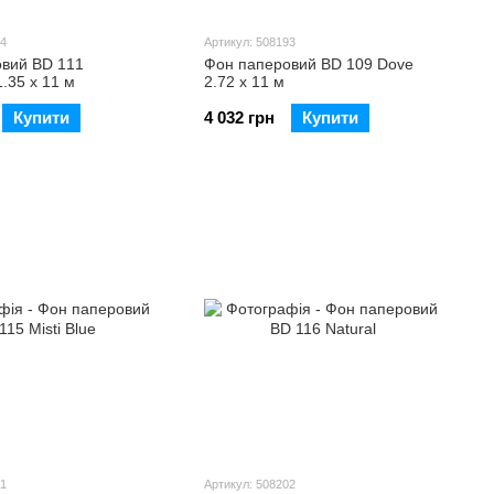
94
Артикул: 508193
вий BD 111
Фон паперовий BD 109 Dove
.35 х 11 м
2.72 х 11 м
Купити
4 032 грн
Купити
01
Артикул: 508202