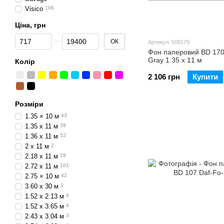
Visico
106
Ціна, грн
Від Ціна, грн
До Ціна, грн
ОК
Артикул: 508179
Фон паперовий BD 170
Gray 1.35 х 11 м
Колір
2 106 грн
Купити
Розміри
1.35 × 10 м
43
1.35 х 11 м
39
1.36 x 11 м
52
2 х 11 м
2
2.18 x 11 м
29
2.72 x 11 м
101
2.75 × 10 м
42
3.60 x 30 м
3
1.52 x 2.13 м
4
1.52 x 3.65 м
4
2.43 x 3.04 м
3