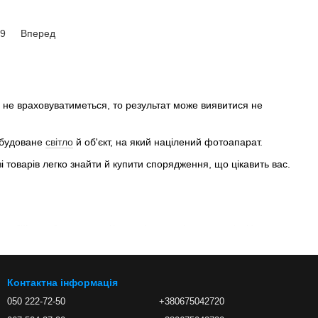
9
Вперед
н не враховуватиметься, то результат може виявитися не
побудоване
світло
й об'єкт, на який націлений фотоапарат.
 товарів легко знайти й купити спорядження, що цікавить вас.
ня обійтися буде важко. Кожен фотограф це розуміє. Ця дуже
і для певної мети.
Контактна інформація
ого фотографа. Їх існує багато, але безумовне популярніші
050 222-72-50
+380675042720