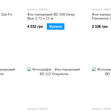
Артикул: 508191
Артикул: 5081
 Daf-Fo-
Фон паперовий BD 108 Deep
Фон паперо
Blue 2.72 х 11 м
Flametone 1
4 032 грн
Купити
2 106 грн
Артикул: 508197
Артикул: 5082