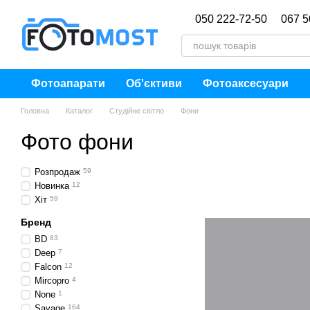
Перейти до основного контенту
050 222-72-50
067 5
Фотоапарати
Об'єктиви
Фотоаксесуари
Головна
Каталог
Студійне світло
Фони
Фото фони
Розпродаж
59
Новинка
12
Хіт
59
Бренд
BD
83
Deep
7
Falcon
12
Mircopro
4
None
1
Savage
164