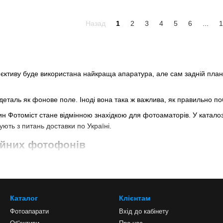
Назад
1
2
3
4
5
6
...
1
б'єктиву буде використана найкраща апаратура, але сам задній пла
 деталь як фонове поле. Іноді вона така ж важлива, як правильно 
ин Фотоміст стане відмінною знахідкою для фотоаматорів. У каталозі
ють з питань доставки по Україні.
ійних фотофонів
ороші знімки, необхідно розуміти, що без професійного устаткуван
йомка проходить у фотостудії. Є фони різних видів, використовуван
для фонів вважаються кращими
Каталог
Клієнтам
ів про те, які задні плани вважаються прийнятнішими для професійн
Фотоапарати
Вхід до кабінету