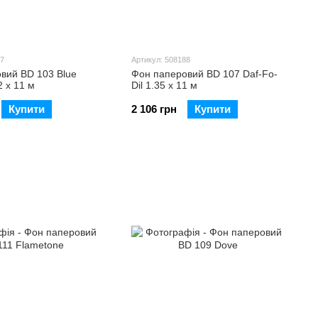
87
Артикул: 508188
вий BD 103 Blue
Фон паперовий BD 107 Daf-Fo-
 х 11 м
Dil 1.35 х 11 м
Купити
2 106 грн
Купити