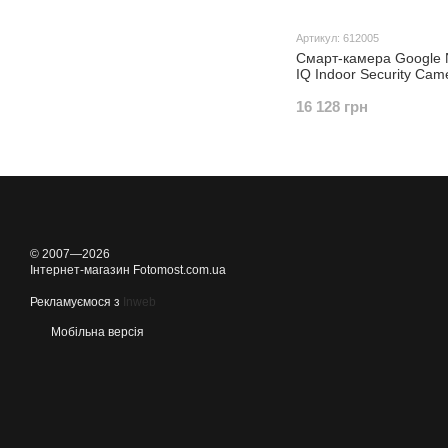
Артикул: 612005
Смарт-камера Google 
IQ Indoor Security Cam
Pack)
16 128 грн
© 2007—2026
Інтернет-магазин Fotomost.com.ua
Рекламуємося з
Inweb
Мобільна версія