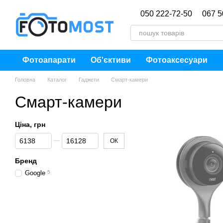
Перейти до основного контенту
050 222-72-50
067 5
Фотоапарати
Об'єктиви
Фотоаксесуари
Головна
Каталог
Гаджети
Смарт-камери
Смарт-камери
Ціна, грн
Від Ціна, грн
До Ціна, грн
ОК
Бренд
Google
5