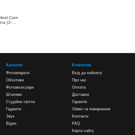
Nest Cam
era (2-
Каталог
Клієнтам
Фотоапарати
Вхід до кабінету
Об'єктиви
Про нас
Фотоаксесуари
Оплата
Штативи
Доставка
Студійне світло
Гарантія
Гаджети
Обмін та повернення
Звук
Контакти
Відео
FAQ
Карта сайту