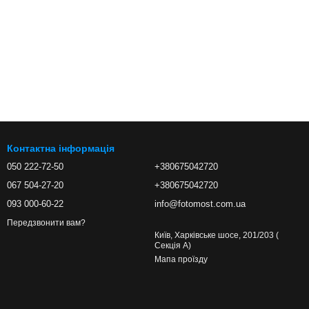
Контактна інформація
050 222-72-50
+380675042720
067 504-27-20
+380675042720
093 000-60-22
info@fotomost.com.ua
Передзвонити вам?
Київ, Харківське шосе, 201/203 (
Секція А)
Мапа проїзду