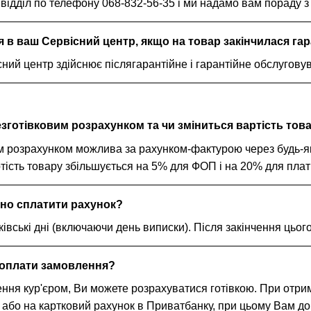
 відділ по телефону 068-832-56-35 і ми надамо вам пораду з
 в ваш Сервісний центр, якщо на товар закінчилася гар
ний центр здійснює післягарантійне і гарантійне обслугову
езготівковим розрахунком та чи зміниться вартість тов
 розрахунком можлива за рахунком-фактурою через будь-яке в
ртість товару збільшується на 5% для ФОП і на 20% для пла
дно сплатити рахунок?
ківські дні (включаючи день виписки). Після закінчення цьо
 оплати замовлення?
ення кур'єром, Ви можете розрахуватися готівкою. При отр
 або на картковий рахунок в Приватбанку, при цьому Вам дов