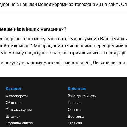
ділення з нашими менеджерами за телефонами на сайті. Опл
евше ніж в інших магазинах?
боти це питання ми чуємо часто, і ми розуміємо Ваші сумнів
 роботу компанії. Ми працюємо з численними перевіреними 
мінімальну націнку на товар, не втрачаючи якості продукції
 покупку в нашому магазині і ми впевнені, Ви залишитеся з
Каталог
Клієнтам
Фотоапарати
Вхід до кабінету
Об'єктиви
Про нас
Фотоаксесуари
Оплата
Штативи
Доставка
Студійне світло
Гарантія