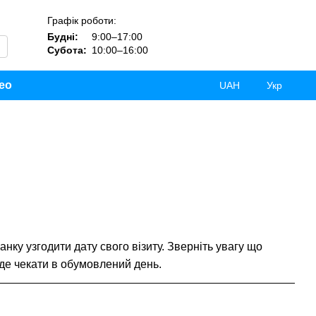
Графік роботи:
Будні:
9:00–17:00
Субота:
10:00–16:00
ео
UAH
Укр
нку узгодити дату свого візиту. Зверніть увагу що
уде чекати в обумовлений день.