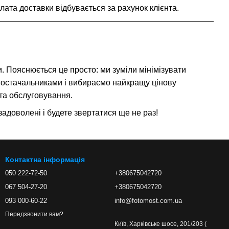
ата доставки відбувається за рахунок клієнта.
и. Пояснюється це просто: ми зуміли мінімізувати
постачальниками і вибираємо найкращу цінову
 та обслуговування.
адоволені і будете звертатися ще не раз!
Контактна інформація
050 222-72-50
+380675042720
067 504-27-20
+380675042720
093 000-60-22
info@fotomost.com.ua
Передзвонити вам?
Київ, Харківське шосе, 201/203 (