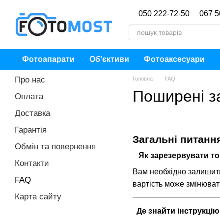
Перейти до основного контенту
050 222-72-50
067 5
Фотоапарати
Об'єктиви
Фотоаксесуари
Про нас
Головна
FAQ
Поширені з
Оплата
Доставка
Гарантія
Загальні питанн
Обмін та повернення
Як зарезервувати т
Контакти
Вам необхідно залишити 
FAQ
вартість може змінюват
Карта сайту
Де знайти інструкцію