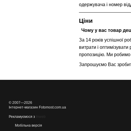
одержувача і номер від
Ціни
Чому у вас товар деш
За 14 років успішної ро
витрати і оптимізувати
пропозицію. Ми робимо 
Запрошуємо Вас зробити
© 2007—2026
Інтернет-магазин Fotomost.com.ua
Рекламуємося з
Inweb
Мобільна версія