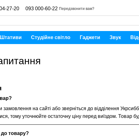
04-27-20
093 000-60-22
Передзвонити вам?
Штативи
Студійне світло
Гаджети
Звук
Від
апитання
я
овар?
замовлення на сайті або зверніться до відділення Укрсибба
ися, тому уточнюйте остаточну ціну перед виїздом. Товар б
 до товару?