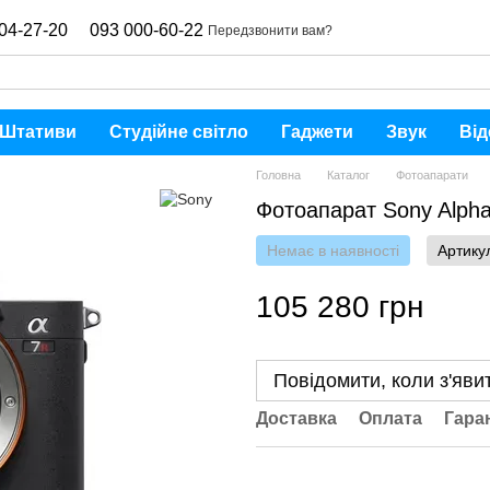
04-27-20
093 000-60-22
Передзвонити вам?
Штативи
Студійне світло
Гаджети
Звук
Від
Головна
Каталог
Фотоапарати
Фотоапарат Sony Alpha
Немає в наявності
Артику
105 280 грн
Повідомити, коли з'яви
Доставка
Оплата
Гара