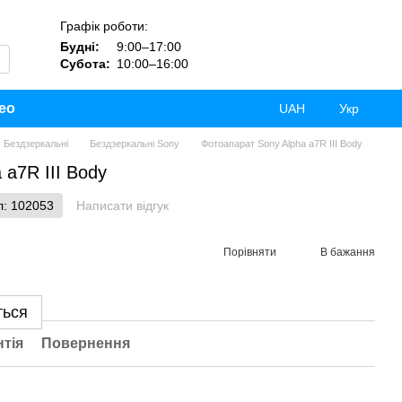
Графік роботи:
Будні:
9:00–17:00
Субота:
10:00–16:00
ео
UAH
Укр
Бездзеркальні
Бездзеркальні Sony
Фотоапарат Sony Alpha a7R III Body
 a7R III Body
л: 102053
Написати відгук
Порівняти
В бажання
ться
нтія
Повернення