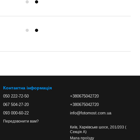
Контактна інформація
050 222-72-50
+380675042720
067 504-27-20
+380675042720
093 000-60-22
info@fotomost.com.ua
Передзвонити вам?
Київ, Харківське шосе, 201/203 (
Секція А)
Мапа проїзду