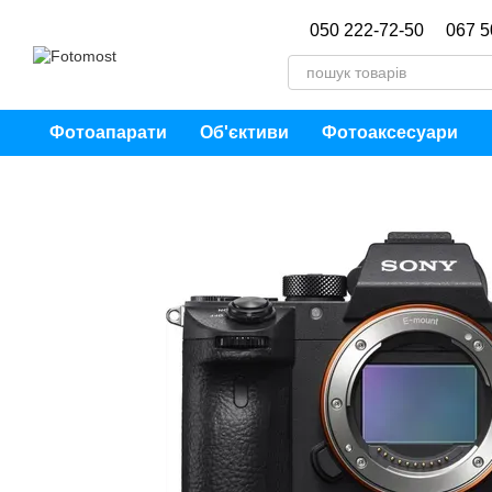
Перейти до основного контенту
050 222-72-50
067 5
Фотоапарати
Об'єктиви
Фотоаксесуари