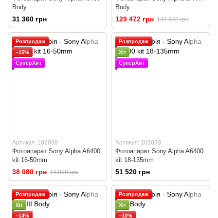
Body
Body
31 360 грн
129 472 грн
147 840 грн
Розпродаж
Розпродаж
−15%
Хіт
СуперХит
СуперХит
Артикул: 102098
Артикул: 102099
Фотоапарат Sony Alpha A6400
Фотоапарат Sony Alpha A6400
kit 16-50mm
kit 18-135mm
38 080 грн
51 520 грн
44 800 грн
Розпродаж
Розпродаж
Хіт
Хіт
−14%
−10%