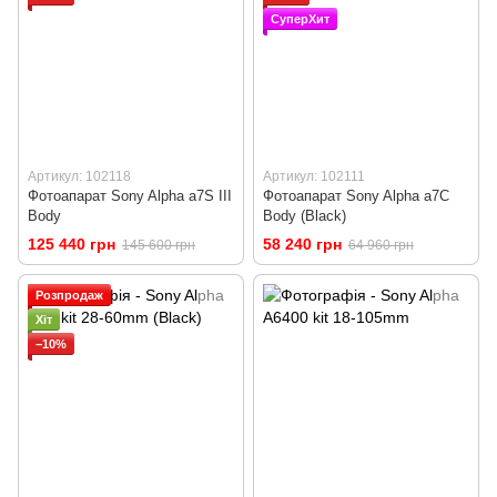
СуперХит
Артикул: 102118
Артикул: 102111
Фотоапарат Sony Alpha a7S III
Фотоапарат Sony Alpha a7C
Body
Body (Black)
125 440 грн
58 240 грн
145 600 грн
64 960 грн
Розпродаж
Хіт
−10%