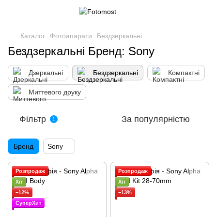
Каталог
Фотоапарати
Бездзеркальні
Бездзеркальні Бренд: Sony
Дзеркальні
Бездзеркальні
Компактні
Миттевого друку
Фільтр
За популярністю
1
Бренд
Sony
Розпродаж
Розпродаж
Хіт
Хіт
−12%
−13%
СуперХит