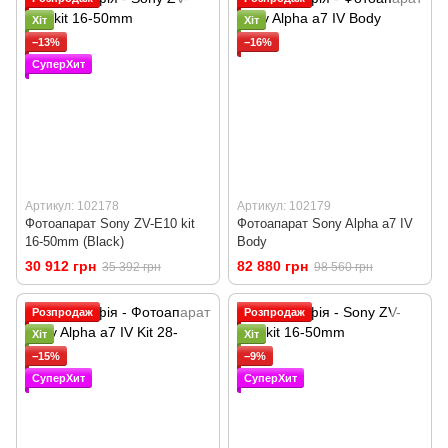
Хіт
Хіт
−13%
−16%
СуперХит
Артикул: 102178
Артикул: 102179
Фотоапарат Sony ZV-E10 kit
Фотоапарат Sony Alpha a7 IV
16-50mm (Black)
Body
30 912 грн
82 880 грн
35 392 грн
98 560 грн
Розпродаж
Розпродаж
Хіт
Хіт
−15%
−9%
СуперХит
СуперХит