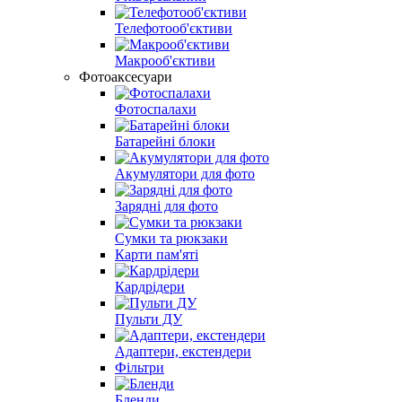
Телефотооб'єктиви
Макрооб'єктиви
Фотоаксесуари
Фотоспалахи
Батарейні блоки
Акумулятори для фото
Зарядні для фото
Сумки та рюкзаки
Карти пам'яті
Кардрідери
Пульти ДУ
Адаптери, екстендери
Фільтри
Бленди