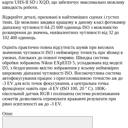
карти UHS-II SD і XQD, що забезпечує максимально можливу
швидкість роботи.
Відкрийте деталі, приховані в найтемніших сценах і густих
тінях. Це можливо завдяки кращому в даному класі фотокамер
діапазону чутливості 64-25 600 одиниць ISO з можливістю
розширення до значень, еквівалентних чутливості від 32 до
102 400 одиниць.
Оцініть практично повна відсутність шумів при високих
значеннях чутливості ISO і неймовірну точність при зйомці в
умовах, близьких до повної темряви. Швидка система
обробки зображень Nikon EXpEED 5, успадкована від моделі
D5, з бездоганною якістю зображення у всьому неймовірно
широкому діапазоні чутливості ISO. Високочутлива система
автофокусування працює з приголомшливою точністю аж до
-3 EV для всіх точок фокусування, а центральна точка
функціонує навіть при -4 EV (ISO 100, 20 ° C). 180K-
піксельний датчик RGB і поліпшена система розпізнавання
сюжетів дозволяють отримувати вражаючі результати при
рівні освітленості аж до -3 EV.
Опис