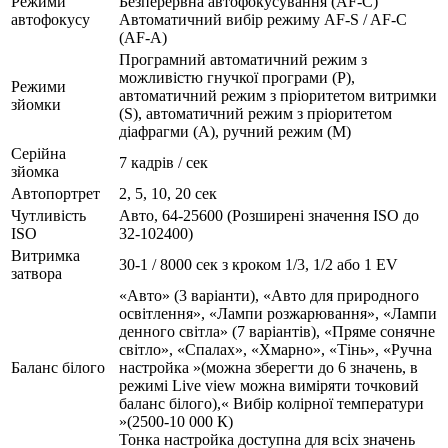
Режими
Безперервна автофокусування (AF-C)
автофокусу
Автоматичний вибір режиму AF-S / AF-C
(AF-A)
Програмний автоматичний режим з
можливістю гнучкої програми (Р),
Режими
автоматичний режим з пріоритетом витримки
зйомки
(S), автоматичний режим з пріоритетом
діафрагми (А), ручний режим (М)
Серійна
7 кадрів / сек
зйомка
Автопортрет
2, 5, 10, 20 сек
Чутливість
Авто, 64-25600 (Розширені значення ISO до
ISO
32-102400)
Витримка
30-1 / 8000 сек з кроком 1/3, 1/2 або 1 EV
затвора
«Авто» (3 варіанти), «Авто для природного
освітлення», «Лампи розжарювання», «Лампи
денного світла» (7 варіантів), «Пряме сонячне
світло», «Спалах», «Хмарно», «Тінь», «Ручна
Баланс білого
настройка »(можна зберегти до 6 значень, в
режимі Live view можна виміряти точковий
баланс білого),« Вибір колірної температури
»(2500-10 000 К)
Тонка настройка доступна для всіх значень