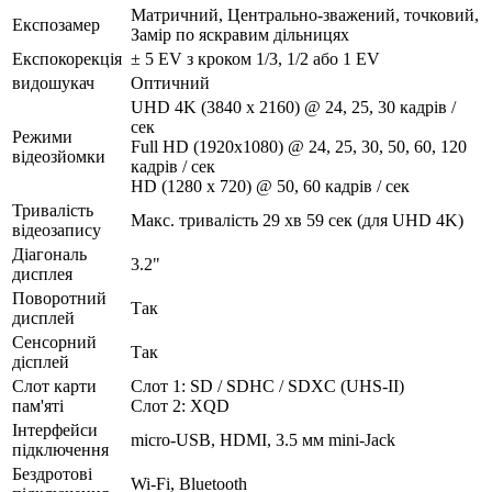
Матричний, Центрально-зважений, точковий,
Експозамер
Замір по яскравим дільницях
Експокорекція
± 5 EV з кроком 1/3, 1/2 або 1 EV
видошукач
Оптичний
UHD 4K (3840 x 2160) @ 24, 25, 30 кадрів /
сек
Режими
Full HD (1920x1080) @ 24, 25, 30, 50, 60, 120
відеозйомки
кадрів / сек
HD (1280 x 720) @ 50, 60 кадрів / сек
Тривалість
Макс. тривалість 29 хв 59 сек (для UHD 4K)
відеозапису
Діагональ
3.2"
дисплея
Поворотний
Так
дисплей
Сенсорний
Так
дісплей
Слот карти
Слот 1: SD / SDHC / SDXC (UHS-II)
пам'яті
Слот 2: XQD
Інтерфейси
micro-USB, HDMI, 3.5 мм mini-Jack
підключення
Бездротові
Wi-Fi, Bluetooth