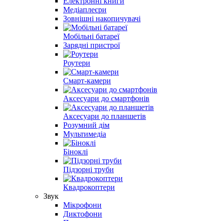
Електронні книги
Медіаплеєри
Зовнішні накопичувачі
Мобільні батареї
Зарядні пристрої
Роутери
Смарт-камери
Аксесуари до смартфонів
Аксесуари до планшетів
Розумний дім
Мультимедіа
Біноклі
Підзорні труби
Квадрокоптери
Звук
Мікрофони
Диктофони