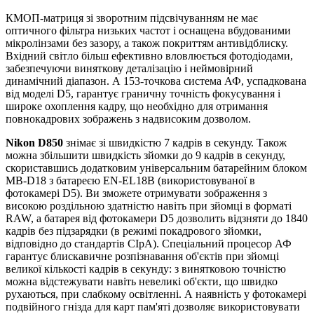
КМОП-матриця зі зворотним підсвічуванням не має
оптичного фільтра низьких частот і оснащена вбудованими
мікролінзами без зазору, а також покриттям антивідблиску.
Вхідний світло більш ефективно вловлюється фотодіодами,
забезпечуючи виняткову деталізацію і неймовірний
динамічний діапазон. А 153-точкова система АФ, успадкована
від моделі D5, гарантує граничну точність фокусування і
широке охоплення кадру, що необхідно для отримання
повнокадрових зображень з надвисоким дозволом.
Nikon D850
знімає зі швидкістю 7 кадрів в секунду. Також
можна збільшити швидкість зйомки до 9 кадрів в секунду,
скориставшись додатковим універсальним батарейним блоком
MB-D18 з батареєю EN-EL18B (використовуваної в
фотокамері D5). Ви зможете отримувати зображення з
високою роздільною здатністю навіть при зйомці в форматі
RAW, а батарея від фотокамери D5 дозволить відзняти до 1840
кадрів без підзарядки (в режимі покадрового зйомки,
відповідно до стандартів CIpA). Спеціальний процесор АФ
гарантує блискавичне розпізнавання об'єктів при зйомці
великої кількості кадрів в секунду: з винятковою точністю
можна відстежувати навіть невеликі об'єкти, що швидко
рухаються, при слабкому освітленні. А наявність у фотокамері
подвійного гнізда для карт пам'яті дозволяє використовувати