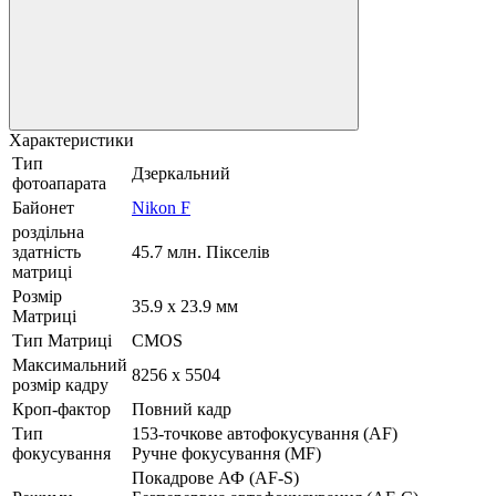
Характеристики
Тип
Дзеркальний
фотоапарата
Байонет
Nikon F
роздільна
здатність
45.7 млн. Пікселів
матриці
Розмір
35.9 x 23.9 мм
Матриці
Тип Матриці
CMOS
Максимальний
8256 x 5504
розмір кадру
Кроп-фактор
Повний кадр
Тип
153-точкове автофокусування (AF)
фокусування
Ручне фокусування (MF)
Покадрове АФ (AF-S)