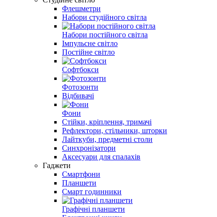
Флешметри
Набори студійного світла
Набори постійного світла
Імпульсне світло
Постійне світло
Софтбокси
Фотозонти
Відбивачі
Фони
Стійки, кріплення, тримачі
Рефлектори, стільники, шторки
Лайткуби, предметні столи
Синхронізатори
Аксесуари для спалахів
Гаджети
Смартфони
Планшети
Смарт годинники
Графічні планшети