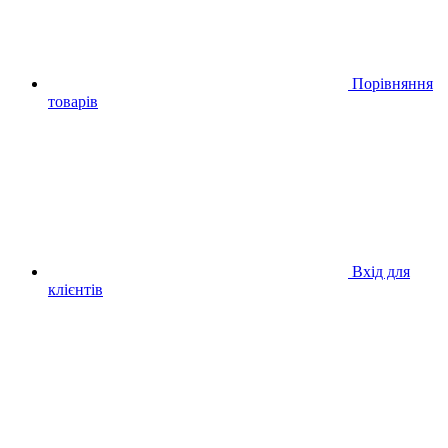
Порівняння
товарів
Вхід для
клієнтів