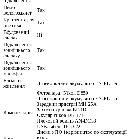
підключення
Пило-
Так
вологозахист
Кріплення для
Так
штатива
Вбудований
Ні
спалах
Підключення
зовнішнього
Так
спалаху
Підключення
зовнішнього
Так
мікрофона
Елемент
Літієво-іонний акумулятор EN-EL15a
живлення
Фотоапарат Nikon D850
Літієво-іонний акумулятор EN-EL15a
Зарядний пристрій MH-25A
Захисна кришка BF-1B
Комплектація
Окуляр Nikon DK-17F
Плечовий ремінь AN-DC18
USB-кабель UC-E22
Диски з ПО і керівництво по експлуатації
Вага
915 г