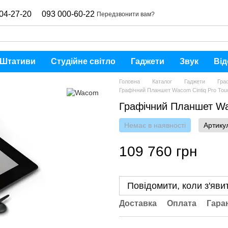
04-27-20
093 000-60-22
Передзвонити вам?
Штативи
Студійне світло
Гаджети
Звук
Від
Головна
Каталог
Гаджети
Гра
Графічний Планшет Wacom Cintiq Pro Tou
Графічний Планшет Wac
Немає в наявності
Артику
109 760 грн
Повідомити, коли з'яви
Доставка
Оплата
Гара