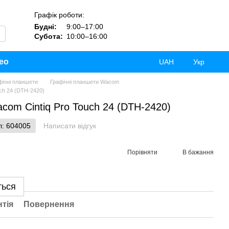
Графік роботи:
Будні:
9:00–17:00
Субота:
10:00–16:00
ео
UAH
Укр
фічні планшети
Графічні планшети Wacom
ch 24 (DTH-2420)
om Cintiq Pro Touch 24 (DTH-2420)
л: 604005
Написати відгук
Порівняти
В бажання
ться
нтія
Повернення