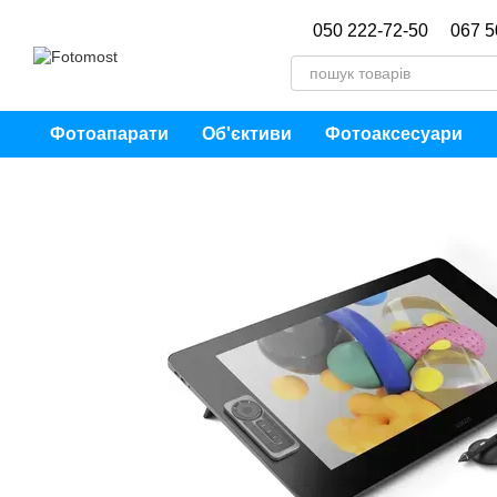
Перейти до основного контенту
050 222-72-50
067 5
Фотоапарати
Об'єктиви
Фотоаксесуари