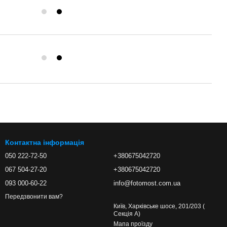
Контактна інформація
050 222-72-50
+380675042720
067 504-27-20
+380675042720
093 000-60-22
info@fotomost.com.ua
Передзвонити вам?
Київ, Харківське шосе, 201/203 (
Секція А)
Мапа проїзду