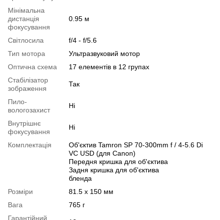
Мінімальна
дистанція
0.95 м
фокусування
Світлосила
f/4 - f/5.6
Тип мотора
Ультразвуковий мотор
Оптична схема
17 елементів в 12 групах
Стабілізатор
Так
зображення
Пило-
Ні
вологозахист
Внутрішнє
Ні
фокусування
Комплектація
Об'єктив Tamron SP 70-300mm f / 4-5.6 Di
VC USD (для Canon)
Передня кришка для об'єктива
Задня кришка для об'єктива
бленда
Розміри
81.5 x 150 мм
Вага
765 г
Гарантійний