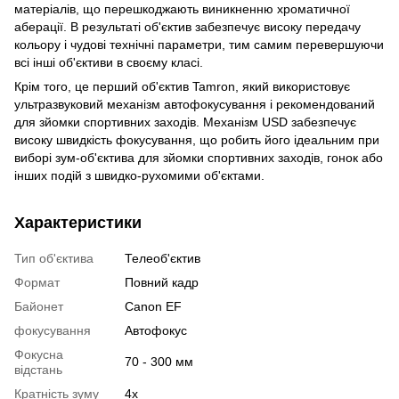
матеріалів, що перешкоджають виникненню хроматичної
аберації. В результаті об'єктив забезпечує високу передачу
кольору і чудові технічні параметри, тим самим перевершуючи
всі інші об'єктиви в своєму класі.
Крім того, це перший об'єктив Tamron, який використовує
ультразвуковий механізм автофокусування і рекомендований
для зйомки спортивних заходів. Механізм USD забезпечує
високу швидкість фокусування, що робить його ідеальним при
виборі зум-об'єктива для зйомки спортивних заходів, гонок або
інших подій з швидко-рухомими об'єктами.
Характеристики
Тип об'єктива
Телеоб'єктив
Формат
Повний кадр
Байонет
Canon EF
фокусування
Автофокус
Фокусна
70 - 300 мм
відстань
Кратність зуму
4x