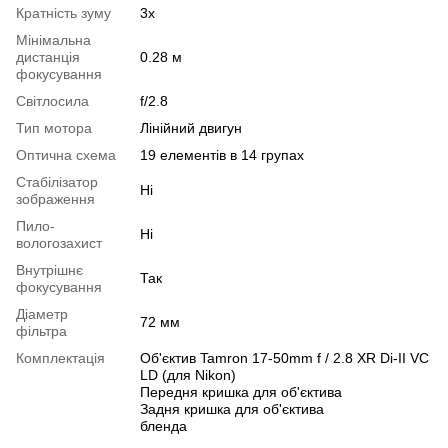
Кратність зуму
3x
Мінімальна
дистанція
0.28 м
фокусування
Світлосила
f/2.8
Тип мотора
Лінійний двигун
Оптична схема
19 елементів в 14 групах
Стабілізатор
Ні
зображення
Пило-
Ні
вологозахист
Внутрішнє
Так
фокусування
Діаметр
72 мм
фільтра
Комплектація
Об'єктив Tamron 17-50mm f / 2.8 XR Di-II VC
LD (для Nikon)
Передня кришка для об'єктива
Задня кришка для об'єктива
бленда