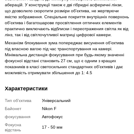
аберацій. У конструкції також є дві гібридні асферичні лінзи,
що дозволило скоротити розміри об'єктива, не жертвуючи
якістю зображення. Спеціальне покриття внутрішніх поверхонь
об'єктива і багатошарове просвітлення оптичних елементів
практично виключають відблиски і переотражения світла як від
лінз, так і від світлочутливої ​​матриці цифрової камери.
Механізм блокування зума попереджає висунення об'єктива
під власною вагою під час транспортування на камері.
Мінімальна дистанція фокусування при будь-якому значенні
фокусної відстані становить 27 см, що є одним з кращих
показників в класі светосильних стандартних об'єктивів і дає
можливість отримувати збільшення до 1: 4.5
Характеристики
Тип об'єктива
Універсальний
Байонет
Nikon F
фокусування
Автофокус
Фокусна
17 - 50 мм
відстань