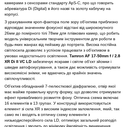
камерами з сенсорами стандарту ApS-C, про що говорить
абревіатура Di (Digital) в його назві та золоту каблучку на
корпусі.
З урахуванням кроп-фактора поле зору об'єктива приблизно
відповідає значенням фокусної відстані від ширококутного
26мм до помірного тілі 78мм для плівкових камер, що робить
модель універсальним творчим інструментом для роботи в
будь-яких жанрах від пейзажу до портрета. Висока постійна
світлосила дозволяє з успіхом працювати з об'єктивом в
умовах недостатнього освітлення.
Tamron AF 17-50mm f / 2.8
XR Di II VC LD
забезпечує яскраве і світле об'єкт зйомки і
швидке автофокусування, а також дає можливість отримувати
високоякісні знімки, не вдаючись до крайніх значень
світлочутливості.
Об'єктив обладнаний 7-пелюсткової діафрагмою, отвір якої
має майже правильну круглу форму, що дозволяє отримувати
ефект привабливого розмиття фону. Оптична схема включає
16 елементів в 13 групах. У конструкції використовується
елемент зі скла XR з високим індексом заломлення, який, так
само як і входять в оптичну схему елементи з
низькодисперсійного скла LD, оптимізує загальний розподіл
освітлення і зводить до мінімуму ймовірність виникнення