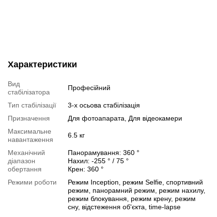
Характеристики
Вид
Професійний
стабілізатора
Тип стабілізації
3-х осьова стабілізація
Призначення
Для фотоапарата, Для відеокамери
Максимальне
6.5 кг
навантаження
Механічний
Панорамування: 360 °
діапазон
Нахил: -255 ° / 75 °
обертання
Крен: 360 °
Режими роботи
Режим Inception, режим Selfie, спортивний
режим, панорамний режим, режим нахилу,
режим блокування, режим крену, режим
сну, відстеження об'єкта, time-lapse