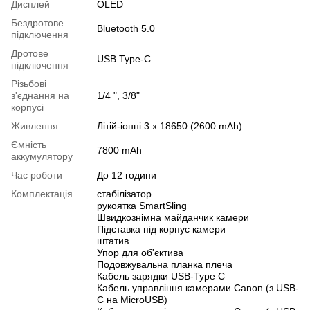
Дисплей
OLED
Бездротове
Bluetooth 5.0
підключення
Дротове
USB Type-C
підключення
Різьбові
з'єднання на
1/4 ", 3/8"
корпусі
Живлення
Літій-іонні 3 x 18650 (2600 mAh)
Ємність
7800 mAh
аккумулятору
Час роботи
До 12 години
Комплектація
стабілізатор
рукоятка SmartSling
Швидкознімна майданчик камери
Підставка під корпус камери
штатив
Упор для об'єктива
Подовжувальна планка плеча
Кабель зарядки USB-Type C
Кабель управління камерами Canon (з USB-
C на MicroUSB)