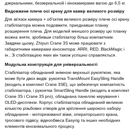
дзеркальними, беззеркальной і кінокамерами вагою до 6,5 кг.
Видовжене плече осі крену для камер великого розміру
Для зв'язок камера + об'єктив великого розміру плече осі крену
стабілізатора можна подовжити, приєднавши планку
розширення плеча. Для моделей меншого розміру цю планку
можна зняти, зробивши стабілізатор більш компактним.
Завдяки цьому, Zhiyun Crane 3S може працювати з
габаритними камерами кіносектора: ARRI, RED, BlackMagic і
ін., Зі стабілізацією яких він також успішно справляється.
Модульна конструкція для універсальності
Стабілізатор обладнаний знімною верхньої рукояткою, яка
може бути двох видів: рукоятка TransMount EasySling Handle
(входить в комплект Crane 3SE), що забезпечує компактність
стабілізатора, і рукоятка SmartSling Handle (входить в комплект
Crane 3S і Crane 3S pro), обладнана панеллю керування і
OLED-дисплеєм. Корпус стабілізатора обладнаний великою
кількістю різьбових отворів для кріплення широкого набору
обладнання - моторизованої візки, операторського крана,
тросового підвісу, відеообвеса Easyrig та інших необхідних
елементів кінознімального процесу.