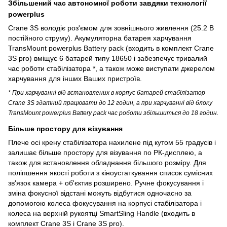
Збільшений час автономної роботи завдяки технології
powerplus
Crane 3S володіє роз'ємом для зовнішнього живлення (25.2 В
постійного струму). Акумуляторна батарея харчування
TransMount powerplus Battery pack (входить в комплект Crane
3S pro) вміщує 6 батарей типу 18650 і забезпечує тривалий
час роботи стабілізатора *, а також може виступати джерелом
харчування для інших Ваших пристроїв.
* При харчуванні від встановлених в корпус батарей стабілізатор
Crane 3S здатний працювати до 12 годин, а при харчуванні від блоку
TransMount powerplus Battery pack час роботи збільшиться до 18 годин.
Більше простору для візування
Плече осі крену стабілізатора нахилене під кутом 55 градусів і
залишає більше простору для візування по РК-дисплею, а
також для встановлення обладнання більшого розміру. Для
поліпшення якості роботи з кіноустаткування список сумісних
зв'язок камера + об'єктив розширено. Ручне фокусування і
зміна фокусної відстані можуть відбутися одночасно за
допомогою колеса фокусування на корпусі стабілізатора і
колеса на верхній рукоятці SmartSling Handle (входить в
комплект Crane 3S і Crane 3S pro).