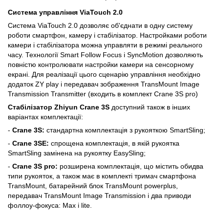
Система управління ViaTouch 2.0
Система ViaTouch 2.0 дозволяє об'єднати в одну систему
роботи смартфон, камеру і стабілізатор. Настройками роботи
камери і стабілізатора можна управляти в режимі реального
часу. Технології Smart Follow Focus і SyncMotion дозволяють
повністю контролювати настройки камери на сенсорному
екрані. Для реалізації цього сценарію управління необхідно
додаток ZY play і передавач зображення TransMount Image
Transmission Transmitter (входить в комплект Crane 3S pro)
Стабілізатор Zhiyun Crane 3S
доступний також в інших
варіантах комплектації:
-
Crane 3S:
стандартна комплектація з рукояткою SmartSling;
-
Crane 3SE:
спрощена комплектація, в якій рукоятка
SmartSling замінена на рукоятку EasySling;
-
Crane 3S pro:
розширена комплектація, що містить обидва
типи рукояток, а також має в комплекті тримач смартфона
TransMount, батарейний блок TransMount powerplus,
передавач TransMount Image Transmission і два приводи
фоллоу-фокуса: Max і lite.