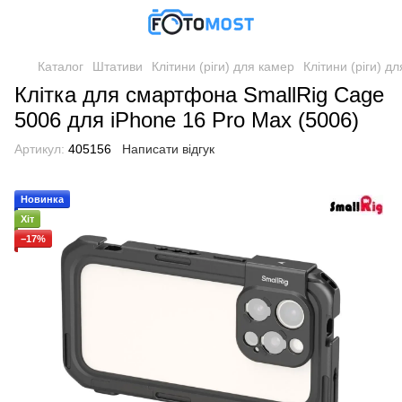
Каталог
Штативи
Клітини (ріги) для камер
Клітини (ріги) д
Клітка для смартфона SmallRig Cage
5006 для iPhone 16 Pro Max (5006)
Артикул:
405156
Написати відгук
Новинка
Хіт
−17%