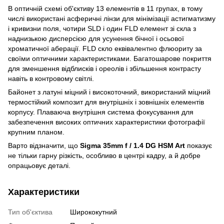
В оптичній схемі об'єктиву 13 елементів в 11 групах, в тому
числі використані асферичні лінзи для мінімізації астигматизму
і кривизни поля, чотири SLD і один FLD елемент зі скла з
наднизькою дисперсією для усунення бічної і осьової
хроматичної аберації. FLD скло еквівалентно флюориту за
своїми оптичними характеристиками. Багатошарове покриття
для зменшення відблисків і ореолів і збільшення контрасту
навіть в контровому світлі.
Байонет з латуні міцний і високоточний, використаний міцний
термостійкий композит для внутрішніх і зовнішніх елементів
корпусу. Плаваюча внутрішня система фокусування для
забезпечення високих оптичних характеристики фотографії
крупним планом.
Варто відзначити, що
Sigma 35mm f / 1.4 DG HSM Art
показує
не тільки гарну різкість, особливо в центрі кадру, а й добре
опрацьовує деталі.
Характеристики
Тип об'єктива
Ширококутний