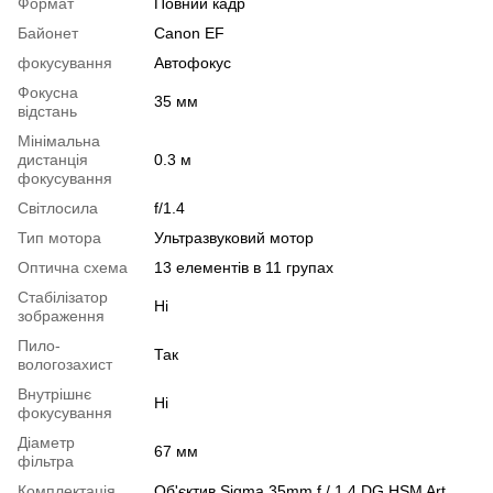
Формат
Повний кадр
Байонет
Canon EF
фокусування
Автофокус
Фокусна
35 мм
відстань
Мінімальна
дистанція
0.3 м
фокусування
Світлосила
f/1.4
Тип мотора
Ультразвуковий мотор
Оптична схема
13 елементів в 11 групах
Стабілізатор
Ні
зображення
Пило-
Так
вологозахист
Внутрішнє
Ні
фокусування
Діаметр
67 мм
фільтра
Комплектація
Об'єктив Sigma 35mm f / 1.4 DG HSM Art