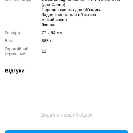
(для Canon)
Передня кришка для об'єктива
Задня кришка для об'єктива
м'який чохол
бленда
Розміри
77 x 94 мм
Вага
665 г
Гарантійний
12
термін, міс.
Відгуки
Додайте перший відгук