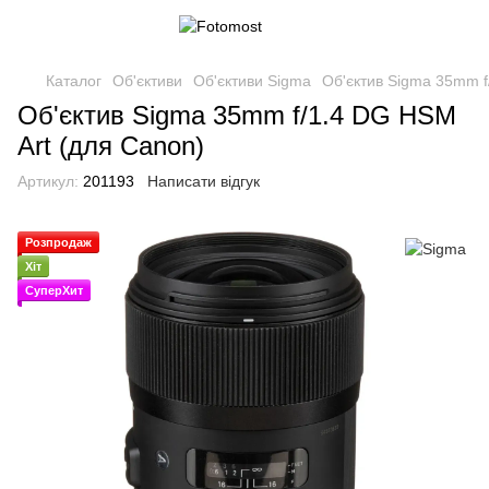
Каталог
Об'єктиви
Об'єктиви Sigma
Об'єктив Sigma 35mm f
Об'єктив Sigma 35mm f/1.4 DG HSM
Art (для Canon)
Артикул:
201193
Написати відгук
Розпродаж
Хіт
СуперХит