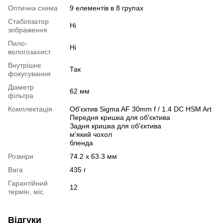
Оптична схема
9 елементів в 8 групах
Стабілізатор
Ні
зображення
Пило-
Ні
вологозахист
Внутрішнє
Так
фокусування
Діаметр
62 мм
фільтра
Комплектація
Об'єктив Sigma AF 30mm f / 1.4 DC HSM Art
Передня кришка для об'єктива
Задня кришка для об'єктива
м'який чохол
бленда
Розміри
74.2 x 63.3 мм
Вага
435 г
Гарантійний
12
термін, міс.
Відгуки