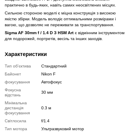
практично в будь-яких, навіть самих неосвітлених місцях.
Сильною стороною моделі є міцна конструкція з високою
якістю збірки. Модель володіє оптимальними розмірами і
вагою, що дозволяє не переживати за транспортування.
Sigma AF 30mm f / 1.4 D З HSM Art
є відмінним інструментом
для подорожей, портретів, весіль та інших заходів.
Характеристики
Тип об'єктива
Стандартний
Байонет
Nikon F
фокусування
Автофокус
Фокусна
30 мм
відстань
Мінімальна
дистанція
0.3 м
фокусування
Світлосила
f/1.4
Тип мотора
Ультразвуковий мотор