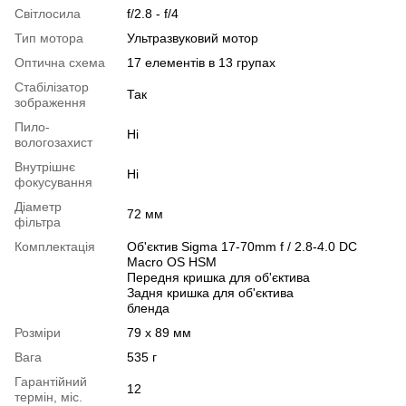
Світлосила
f/2.8 - f/4
Тип мотора
Ультразвуковий мотор
Оптична схема
17 елементів в 13 групах
Стабілізатор
Так
зображення
Пило-
Ні
вологозахист
Внутрішнє
Ні
фокусування
Діаметр
72 мм
фільтра
Комплектація
Об'єктив Sigma 17-70mm f / 2.8-4.0 DC
Macro OS HSM
Передня кришка для об'єктива
Задня кришка для об'єктива
бленда
Розміри
79 x 89 мм
Вага
535 г
Гарантійний
12
термін, міс.