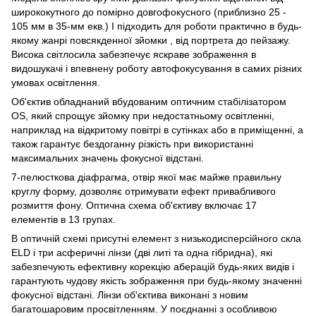
ширококутного до помірно довгофокусного (приблизно 25 -
105 мм в 35-мм екв.) І підходить для роботи практично в будь-
якому жанрі повсякденної зйомки , від портрета до пейзажу.
Висока світлосила забезпечує яскраве зображення в
видошукачі і впевнену роботу автофокусування в самих різних
умовах освітлення.
Об'єктив обладнаний вбудованим оптичним стабілізатором
OS, який спрощує зйомку при недостатньому освітленні,
наприклад на відкритому повітрі в сутінках або в приміщенні, а
також гарантує бездоганну різкість при використанні
максимальних значень фокусної відстані.
7-пелюсткова діафрагма, отвір якої має майже правильну
круглу форму, дозволяє отримувати ефект привабливого
розмиття фону. Оптична схема об'єктиву включає 17
елементів в 13 групах.
В оптичній схемі присутні елемент з низькодисперсійного скла
ELD і три асферичні лінзи (дві литі та одна гібридна), які
забезпечують ефективну корекцію аберацій будь-яких видів і
гарантують чудову якість зображення при будь-якому значенні
фокусної відстані. Лінзи об'єктива виконані з новим
багатошаровим просвітленням. У поєднанні з особливою