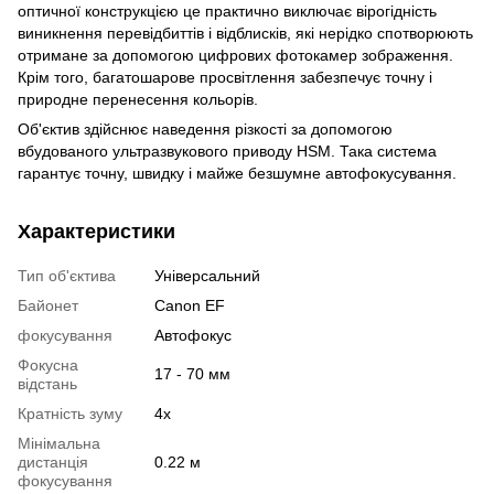
оптичної конструкцією це практично виключає вірогідність
виникнення перевідбиттів і відблисків, які нерідко спотворюють
отримане за допомогою цифрових фотокамер зображення.
Крім того, багатошарове просвітлення забезпечує точну і
природне перенесення кольорів.
Об'єктив здійснює наведення різкості за допомогою
вбудованого ультразвукового приводу HSM. Така система
гарантує точну, швидку і майже безшумне автофокусування.
Характеристики
Тип об'єктива
Універсальний
Байонет
Canon EF
фокусування
Автофокус
Фокусна
17 - 70 мм
відстань
Кратність зуму
4x
Мінімальна
дистанція
0.22 м
фокусування