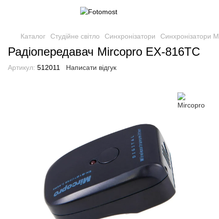
Каталог
Студійне світло
Синхронізатори
Синхронізатори M
Радіопередавач Mircopro EX-816TC
Артикул:
512011
Написати відгук