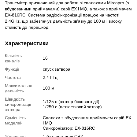
Трансмітер призначений для роботи зі спалахами Mircopro (з
вбудованими приймачами) серії EX і MQ, а також з приймачем
EX-816RC. Система радіосінхронізаціі працює на частоті
2.4GHz, що забезпечує дальність зв'язку до 100 м і високу
стійкість до перешкод.
Характеристики
Кількість
16
каналів
Функції
спуск затвора
Частота
2.4 ГГц
Максимальна
100 м
дальність
Швидкість
1/125 с (затвор бокового дії)
синхронізації
1/250 с (пелюстковий затвор)
затвора
Сумісність
Спалахи з вбудованим приймачем серій EX
моделей
і MQ
Синхронізатор: EX-816RC
Живлення
1 батарея типу CR2