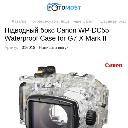
Каталог
Фотоаксесуари
Інше
Інше Canon
Підводный бокс 
Підводный бокс Canon WP-DC55
Waterproof Case for G7 X Mark II
Артикул:
316019
Написати відгук