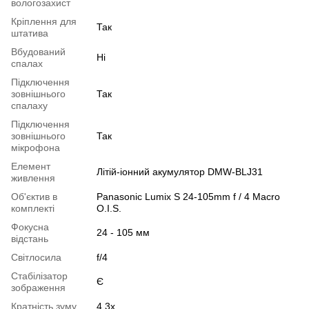
вологозахист
Кріплення для
Так
штатива
Вбудований
Ні
спалах
Підключення
зовнішнього
Так
спалаху
Підключення
зовнішнього
Так
мікрофона
Елемент
Літій-іонний акумулятор DMW-BLJ31
живлення
Об'єктив в
Panasonic Lumix S 24-105mm f / 4 Macro
комплекті
O.I.S.
Фокусна
24 - 105 мм
відстань
Світлосила
f/4
Стабілізатор
Є
зображення
Кратність зуму
4.3x