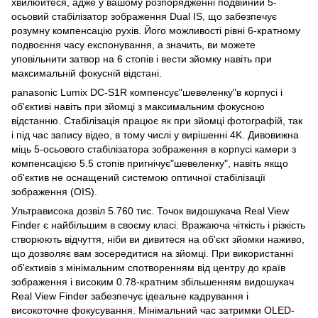
хвилюйтеся, адже у вашому розпорядженні подвійний 5-
осьовий стабілізатор зображення Dual IS, що забезпечує
розумну компенсацію рухів. Його можливості рівні 6-кратному
подвоєння часу експонування, а значить, ви можете
уповільнити затвор на 6 стопів і вести зйомку навіть при
максимальній фокусній відстані.
panasonic Lumix DC-S1R компенсує"шевеленку"в корпусі і
об'єктиві навіть при зйомці з максимальним фокусною
відстанню. Стабілізація працює як при зйомці фотографій, так
і під час запису відео, в тому числі у вирішенні 4K. Дивовижна
міць 5-осьового стабілізатора зображення в корпусі камери з
компенсацією 5.5 стопів пригнічує"шевеленку", навіть якщо
об'єктив не оснащений системою оптичної стабілізації
зображення (OIS).
Ультрависока дозвіл 5.760 тис. Точок видошукача Real View
Finder є найбільшим в своєму класі. Вражаюча чіткість і різкість
створюють відчуття, ніби ви дивитеся на об'єкт зйомки наживо,
що дозволяє вам зосередитися на зйомці. При використанні
об'єктивів з мінімальним спотворенням від центру до країв
зображення і високим 0.78-кратним збільшенням видошукач
Real View Finder забезпечує ідеальне кадрування і
високоточне фокусування. Мінімальний час затримки OLED-