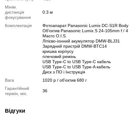
Мінім.
дистанція
0.3 м
фокусування
Комплектація
Фотоапарат Panasonic Lumix DC-S1R Body
Об'єктив Panasonic Lumix S 24-105mm f / 4
Macro O.I.S.
Літієво-іонний акумулятор DMW-BLJ31
Зарядний пристрій DMW-BTC14
кришка корпусу
плечовий ремінь
USB Type-C to USB Type-C кабель
USB Type-C to USB Type-A кабель
Диск з ПО і Інструкція
Вага
1020 р / об'єктив 680 г
Гарантійний
36
термін, міс.
Відгуки