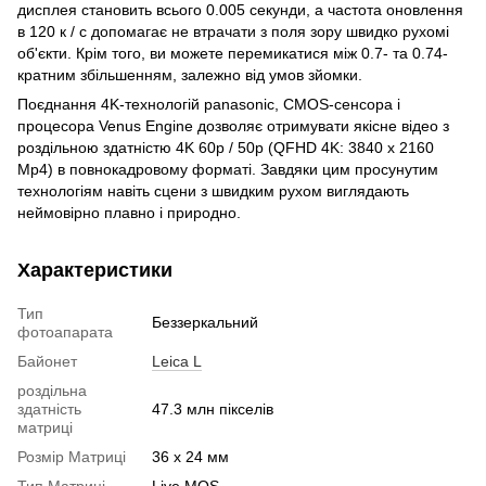
дисплея становить всього 0.005 секунди, а частота оновлення
в 120 к / с допомагає не втрачати з поля зору швидко рухомі
об'єкти. Крім того, ви можете перемикатися між 0.7- та 0.74-
кратним збільшенням, залежно від умов зйомки.
Поєднання 4K-технологій panasonic, CMOS-сенсора і
процесора Venus Engine дозволяє отримувати якісне відео з
роздільною здатністю 4K 60p / 50p (QFHD 4K: 3840 x 2160
Mp4) в повнокадровому форматі. Завдяки цим просунутим
технологіям навіть сцени з швидким рухом виглядають
неймовірно плавно і природно.
Характеристики
Тип
Беззеркальний
фотоапарата
Байонет
Leica L
роздільна
здатність
47.3 млн пікселів
матриці
Розмір Матриці
36 x 24 мм
Тип Матриці
Live MOS