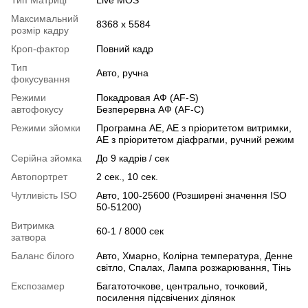
Максимальний
8368 x 5584
розмір кадру
Кроп-фактор
Повний кадр
Тип
Авто, ручна
фокусування
Режими
Покадровая АФ (AF-S)
автофокусу
Безперервна АФ ​​(AF-C)
Режими зйомки
Програмна AE, AE з пріоритетом витримки,
AE з пріоритетом діафрагми, ручний режим
Серійна зйомка
До 9 кадрів / сек
Автопортрет
2 сек., 10 сек.
Чутливість ISO
Авто, 100-25600 (Розширені значення ISO
50-51200)
Витримка
60-1 / 8000 сек
затвора
Баланс білого
Авто, Хмарно, Колірна температура, Денне
світло, Спалах, Лампа розжарювання, Тінь
Експозамер
Багатоточкове, центрально, точковий,
посилення підсвічених ділянок