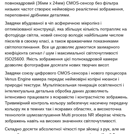
повнокадровий (36мм x 24мм) CMOS-сенсор без фільтра
низьких частот створює неймовірно реалістичні зображення,
переповнені дрібними деталями.
Завдяки вбудованої в чіп асферичною мікролінз і
оптимізованої конструкції, яка збільшує кількість потрапляє на
фотодіоди світла, новий сенсор володіє найбільшим числом
пікселів в своєму класі, а також вражаючими показниками
світлопоглинання. Все це дозволяє домогтися захмарного
коефіцієнта сигнал / шум і максимальної світлочутливості
ISO25600. Якість зображення цієї полнокадровой камери
дозволяє фотографам досягати нових творчих висот.
Завдяки союзу цифрового CMOS-сенсора і нового процесора
Venus Engine камера передає неймовірні колірні нюанси і
природні текстури. Мультіпіксельная генерація освітленості і
інтелектуальна детальна обробка даних дозволяють
інтенсивно працювати з яскравістю і контрастністю зображень.
Тривимірний контроль кольору забезпечує насичену передачу
кольору як в темних так і яскравих областях, а високоточна
технологія шумозаглушення Multi process NR зберігає чіткість
зображень навіть на високих значеннях світлочутливості.
Складно досягти абсолютної чіткості при зйомці з рук, але не