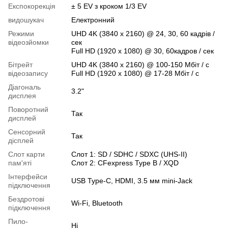
Експокорекція
± 5 EV з кроком 1/3 EV
видошукач
Електронний
Режими
UHD 4K (3840 x 2160) @ 24, 30, 60 кадрів /
відеозйомки
сек
Full HD (1920 x 1080) @ 30, 60кадров / сек
Бітрейт
UHD 4K (3840 x 2160) @ 100-150 Мбіт / с
відеозапису
Full HD (1920 x 1080) @ 17-28 Мбіт / с
Діагональ
3.2"
дисплея
Поворотний
Так
дисплей
Сенсорний
Так
дісплей
Слот карти
Слот 1: SD / SDHC / SDXC (UHS-II)
пам'яті
Слот 2: CFexpress Type B / XQD
Інтерфейси
USB Type-C, HDMI, 3.5 мм mini-Jack
підключення
Бездротові
Wi-Fi, Bluetooth
підключення
Пило-
Ні