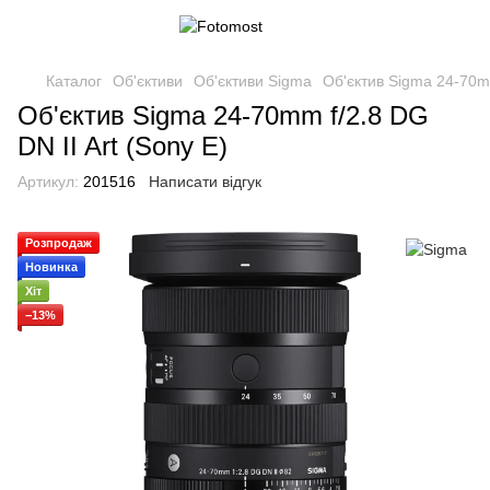
Каталог
Об'єктиви
Об'єктиви Sigma
Об'єктив Sigma 24-70mm
Об'єктив Sigma 24-70mm f/2.8 DG
DN II Art (Sony E)
Артикул:
201516
Написати відгук
Розпродаж
Новинка
Хіт
−13%