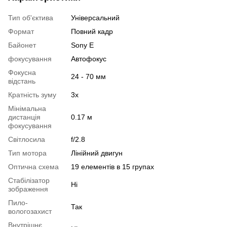
Тип об'єктива
Універсальний
Формат
Повний кадр
Байонет
Sony E
фокусування
Автофокус
Фокусна
24 - 70 мм
відстань
Кратність зуму
3x
Мінімальна
дистанція
0.17 м
фокусування
Світлосила
f/2.8
Тип мотора
Лінійний двигун
Оптична схема
19 елементів в 15 групах
Стабілізатор
Ні
зображення
Пило-
Так
вологозахист
Внутрішнє