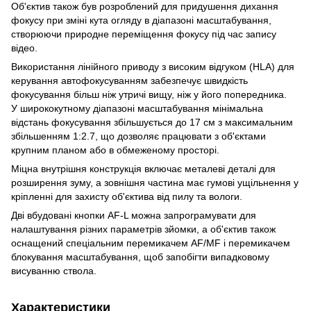
Об'єктив також був розроблений для придушення дихання
фокусу при зміні кута огляду в діапазоні масштабування,
створюючи природне переміщення фокусу під час запису
відео.
Використання лінійного приводу з високим відгуком (HLA) для
керування автофокусуванням забезпечує швидкість
фокусування більш ніж утричі вищу, ніж у його попередника.
У ширококутному діапазоні масштабування мінімальна
відстань фокусування збільшується до 17 см з максимальним
збільшенням 1:2.7, що дозволяє працювати з об'єктами
крупним планом або в обмеженому просторі.
Міцна внутрішня конструкція включає металеві деталі для
розширення зуму, а зовнішня частина має гумові ущільнення у
кріпленні для захисту об'єктива від пилу та вологи.
Дві вбудовані кнопки AF-L можна запрограмувати для
налаштування різних параметрів зйомки, а об'єктив також
оснащений спеціальним перемикачем AF/MF і перемикачем
блокування масштабування, щоб запобігти випадковому
висуванню ствола.
Характеристики