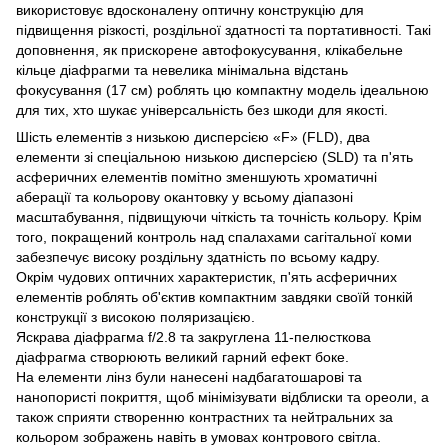
використовує вдосконалену оптичну конструкцію для
підвищення різкості, роздільної здатності та портативності. Такі
доповнення, як прискорене автофокусування, клікабельне
кільце діафрагми та невелика мінімальна відстань
фокусування (17 см) роблять цю компактну модель ідеальною
для тих, хто шукає універсальність без шкоди для якості.
Шість елементів з низькою дисперсією «F» (FLD), два
елементи зі спеціальною низькою дисперсією (SLD) та п'ять
асферичних елементів помітно зменшують хроматичні
аберації та кольорову окантовку у всьому діапазоні
масштабування, підвищуючи чіткість та точність кольору. Крім
того, покращений контроль над спалахами сагітальної коми
забезпечує високу роздільну здатність по всьому кадру.
Окрім чудових оптичних характеристик, п'ять асферичних
елементів роблять об'єктив компактним завдяки своїй тонкій
конструкції з високою поляризацією.
Яскрава діафрагма f/2.8 та закруглена 11-пелюсткова
діафрагма створюють великий гарний ефект боке.
На елементи лінз були нанесені надбагатошарові та
нанопористі покриття, щоб мінімізувати відблиски та ореоли, а
також сприяти створенню контрастних та нейтральних за
кольором зображень навіть в умовах контрового світла.