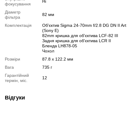
Ні
фокусування
Діаметр
82 мм
фільтра
Комплектація
Об'єктив Sigma 24-70mm f/2.8 DG DN II Art
(Sony E)
82mm кришка для об'єктива LCF-82 III
Задня кришка для об'єктива LCR II
Бленда LH878-05
Чохол
Розміри
87.8 x 122.2 мм
Вага
735 г
Гарантійний
12
термін, міс.
Відгуки