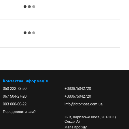
Контактна інформація
050 222-72-50
+380675042720
067 504-27-20
+380675042720
093 000-60-22
info@fotomost.com.ua
Передзвонити вам?
Київ, Харківське шосе, 201/203 (
Секція А)
Мапа проїзду