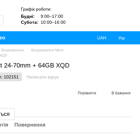
Графік роботи:
Будні:
9:00–17:00
Субота:
10:00–16:00
ео
UAH
Укр
Бездзеркальні
Бездзеркальні Nikon
B XQD
kit 24-70mm + 64GB XQD
л: 102151
Написати відгук
Порівняти
В бажання
ться
нтія
Повернення