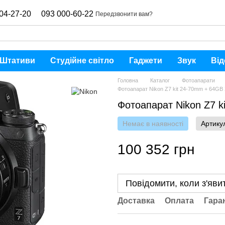
04-27-20
093 000-60-22
Передзвонити вам?
Штативи
Студійне світло
Гаджети
Звук
Від
Головна
Каталог
Фотоапарати
Фотоапарат Nikon Z7 kit 24-70mm + 64G
Фотоапарат Nikon Z7 
Немає в наявності
Артику
100 352 грн
Повідомити, коли з'яви
Доставка
Оплата
Гара