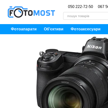
Перейти до основного контенту
050 222-72-50
067 5
Фотоапарати
Об'єктиви
Фотоаксесуари