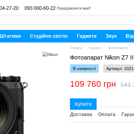
04-27-20
093 000-60-22
Передзвонити вам?
Штативи
Студійне світло
Гаджети
Звук
Від
Головна
Каталог
Фотоапарати
Фотоапарат Nikon Z7 II
В наявності
Артикул: 102
109 760 грн
141 
Купити
Доставка
Оплата
Гара