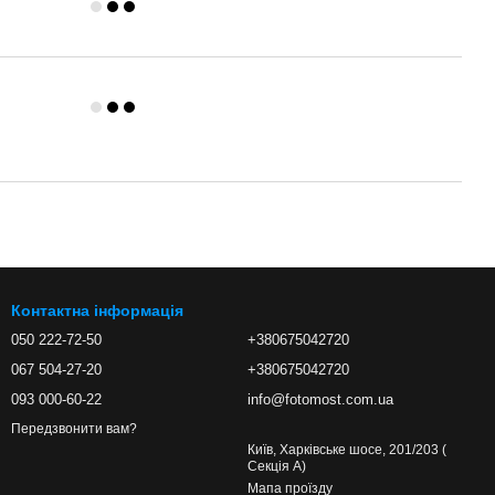
Контактна інформація
050 222-72-50
+380675042720
067 504-27-20
+380675042720
093 000-60-22
info@fotomost.com.ua
Передзвонити вам?
Київ, Харківське шосе, 201/203 (
Секція А)
Мапа проїзду