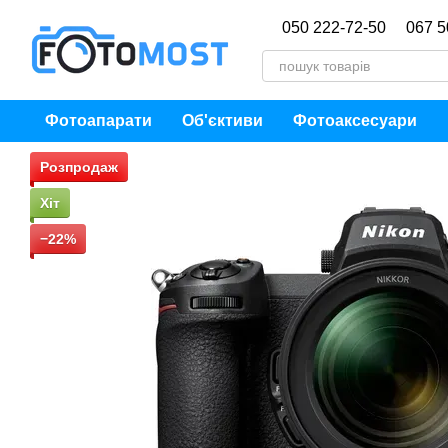
Перейти до основного контенту
050 222-72-50
067 5
Фотоапарати
Об'єктиви
Фотоаксесуари
Розпродаж
Хіт
−22%