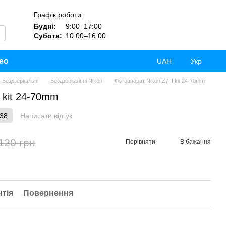
Графік роботи:
Будні:
9:00–17:00
Субота:
10:00–16:00
ео
UAH
Укр
Бездзеркальні
Бездзеркальні Nikon
Фотоапарат Nikon Z7 II kit 24-70mm
 kit 24-70mm
138
Написати відгук
120 грн
Порівняти
В бажання
нтія
Повернення