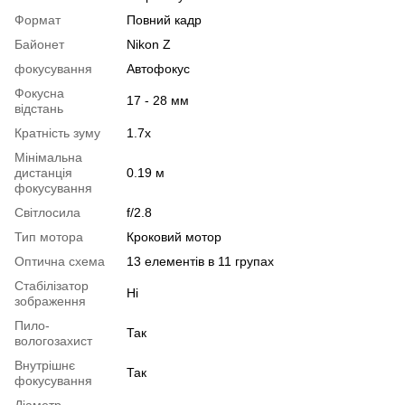
Формат
Повний кадр
Байонет
Nikon Z
фокусування
Автофокус
Фокусна
17 - 28 мм
відстань
Кратність зуму
1.7x
Мінімальна
дистанція
0.19 м
фокусування
Світлосила
f/2.8
Тип мотора
Кроковий мотор
Оптична схема
13 елементів в 11 групах
Стабілізатор
Ні
зображення
Пило-
Так
вологозахист
Внутрішнє
Так
фокусування
Діаметр