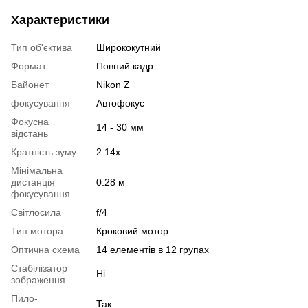
Характеристики
Тип об'єктива
Ширококутний
Формат
Повний кадр
Байонет
Nikon Z
фокусування
Автофокус
Фокусна
14 - 30 мм
відстань
Кратність зуму
2.14x
Мінімальна
дистанція
0.28 м
фокусування
Світлосила
f/4
Тип мотора
Кроковий мотор
Оптична схема
14 елементів в 12 групах
Стабілізатор
Ні
зображення
Пило-
Так