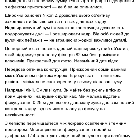
поміщається в невелику сумку. Робіть фотографії і відеоролики
з ефектом присутності — де б ви не опинилися.
Широкий байонет Nikon Z дозволяє цього об'єктиву
захоплювати більше світла на всіх ділянках кадру.
Надширококутний зум і компактна конструкція дозволяють
подорожувати далі — і розширювати кадр. Від осіб людей до
вуличних пейзажів — не втрачаючи жодної важливої ​​деталі.
Це перший в світі повнокадровий надширококутний об'єктив,
який підтримує установку фільтрів 82 мм без громіздких
власників. Прекрасний для фото. Незамінний для відео.
Передова оптична конструкція. Прискорений обмін даними
між об'єктивом і фотокамерою. В результаті — виняткова
різкість і мінімальне спотворення у всьому діапазоні зуму.
Напрямні лінії. Сміливі кути. Знімайте без зусиль в тісних
приміщеннях і на вузьких вуличках. Мінімальна відстань
фокусування 0,28 м для всього діапазону зума дає вам повний
контроль кадру: від великого плану до фокусу на
нескінченності.
З легкістю переміщайтеся між яскраво освітленим і темним
простором. Многопріводная фокусування і постійна
діафрагма f / 4 гарантують відмінний результат при слабкому