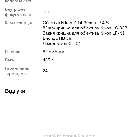
вологозахист
Внутрішнє
Так
фокусування
Комплектація
Об'єктив Nikon Z 14-30mm f / 4 S
82mm кришка для об'єктива Nikon LC-82B
Задня кришка для об'єктива Nikon LF-N1
Бленда HB-86
Чохол Nikon CL-C1
Розміри
89 x 85 мм
Вага
485 г
Гарантійний
24
термін, міс.
Відгуки
Додайте перший відгук