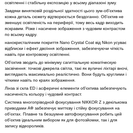
освітленні і стабільну експозицію у всьому діапазоні зуму.
Завдяки винятковій роздільної здатності цього зум-об'єктива
кожна деталь сюжету відтворюється бездоганно. Об'єктив не
зменшує освітленість на периферії, тому весь кадр виходить
яскравим. Різке і насичене зображення з чудовим контрастом
по всьому кадру.
нанокристалічним покриття Nano Crystal Coat від Nikon усуває
відблиски і ефект двоїння зображення, забезпечуючи чіткість
навіть при контровому освітленні.
Об'єктив зводить до мінімуму сагиттальную коматіческую
засвічення: точкові джерела світла, такі як вуличні ліхтарі вночі,
виглядають максимально реалістично. Вони будуть круглими і
чіткими навіть по краях зображення.
Лінза зі скла ED і асферичні елементи об'єктива забезпечують
насиченість кольору і чудовий контраст.
Система многопріводной фокусування NIKKOR Z з декількома
приводами АФ забезпечує миттєву і стійку фокусування на
об'єктах. Плавне та безшумне автофокусування робить цей
об'єктив ідеальним вибором як для фотозйомки, так і для
запису відеороликів.