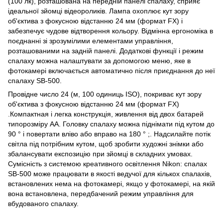
(100 лк), розташована на передній панелі спалаху, сприяє
ідеальної зйомці відеороликів. Лампа охоплює кут зору
об'єктива з фокусною відстанню 24 мм (формат FX) і
забезпечує чудове відтворення кольору. Відмінна ергономіка в
поєднанні зі зрозумілими елементами управління,
розташованими на задній панелі. Додаткові функції і режим
спалаху можна налаштувати за допомогою меню, яке в
фотокамері включається автоматично після приєднання до неї
спалаху SB-500.
Провідне число 24 (м, 100 одиниць ISO), покриває кут зору
об'єктива з фокусною відстанню 24 мм (формат FX)
.Компактная і легка конструкція, живлення від двох батарей
типорозміру AA. Головку спалаху можна піднімати під кутом до
90 ° і повертати вліво або вправо на 180 ° ;. Надсилайте потік
світла під потрібним кутом, щоб зробити художні знімки або
збалансувати експозицію при зйомці в складних умовах.
Сумісність з системою креативного освітлення Nikon: спалах
SB-500 може працювати в якості ведучої для кількох спалахів,
встановлених нема на фотокамері, якщо у фотокамері, на якій
вона встановлена, передбачений режим управління для
вбудованого спалаху.