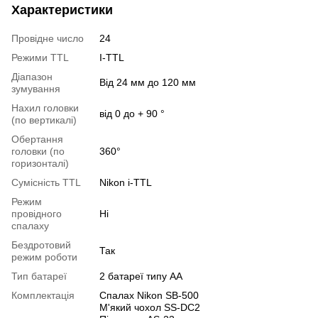
Характеристики
Провідне число
24
Режими TTL
I-TTL
Діапазон
Від 24 мм до 120 мм
зумування
Нахил головки
від 0 до + 90 °
(по вертикалі)
Обертання
головки (по
360°
горизонталі)
Сумісність TTL
Nikon i-TTL
Режим
провідного
Ні
спалаху
Бездротовий
Так
режим роботи
Тип батареї
2 батареї типу АА
Комплектація
Спалах Nikon SB-500
М'який чохол SS-DC2