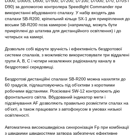
D300, D300S, D500, D7500, D7200, D7100, D7000, D70, D70S і
D90) за допомогою контролера Speedlight Commander при
використанні вбудованого спалаху. У набір входять два
спалахи SB-R200, кріпильний кільце SX-1 для прикріплення до
восьми SB-R200 поза камерою (наприклад, можуть бути
прикріплені до штатива для дистанційного освітлення) і до
чотирьох на камері.
Дозвольте собі відчути зручність і ефективність бездротової
системи спалахів, з можливістю використовувати три віддалені
групи A, B, C і чотири незалежних радіоканалу каналу в
бездротової середовищі.
Бездротові дистанційні спалахи SB-R200 можна нахиляти до
60 градусів, підлаштовуючись під об'єктиви з короткими
робочими відстанями. Розсіювачі SW-12 контролюють дію
фронтального світла. Вбудований індикатор мети і
підсвічування AF дозволяють правильно розмістити спалах на
об'єкті, а також працювати з автофокусом в умовах низької
освітленості.
Автоматична високошвидкісна синхронізація Fp при комбінації
з швидкими швидкостями затвора забезпечує ефективне