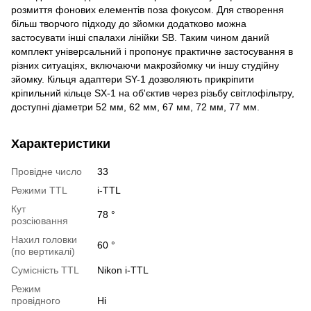
розмиття фонових елементів поза фокусом. Для створення
більш творчого підходу до зйомки додатково можна
застосувати інші спалахи лінійки SB. Таким чином даний
комплект універсальний і пропонує практичне застосування в
різних ситуаціях, включаючи макрозйомку чи іншу студійну
зйомку. Кільця адаптери SY-1 дозволяють прикріпити
кріпильний кільце SX-1 на об'єктив через різьбу світлофільтру,
доступні діаметри 52 мм, 62 мм, 67 мм, 72 мм, 77 мм.
Характеристики
Провідне число
33
Режими TTL
i-TTL
Кут
78 °
розсіювання
Нахил головки
60 °
(по вертикалі)
Сумісність TTL
Nikon i-TTL
Режим
провідного
Ні