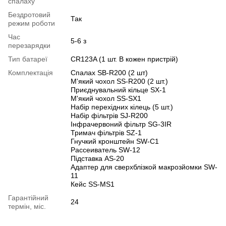
спалаху
Бездротовий
Так
режим роботи
Час
5-6 з
перезарядки
Тип батареї
CR123A (1 шт. В кожен пристрій)
Комплектація
Спалах SB-R200 (2 шт)
М'який чохол SS-R200 (2 шт.)
Приєднувальний кільце SX-1
М'який чохол SS-SX1
Набір перехідних кілець (5 шт.)
Набір фільтрів SJ-R200
Інфрачервоний фільтр SG-3IR
Тримач фільтрів SZ-1
Гнучкий кронштейн SW-C1
Рассеиватель SW-12
Підставка AS-20
Адаптер для сверхблізкой макрозйомки SW-
11
Кейс SS-MS1
Гарантійний
24
термін, міс.