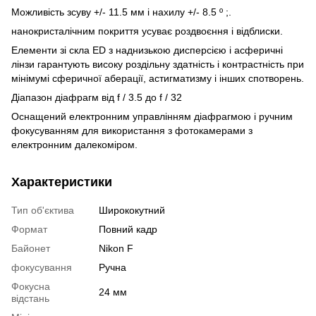
Можливість зсуву +/- 11.5 мм і нахилу +/- 8.5 º ;.
нанокристалічним покриття усуває роздвоєння і відблиски.
Елементи зі скла ED з наднизькою дисперсією і асферичні
лінзи гарантують високу роздільну здатність і контрастність при
мінімумі сферичної аберації, астигматизму і інших спотворень.
Діапазон діафрагм від f / 3.5 до f / 32
Оснащений електронним управлінням діафрагмою і ручним
фокусуванням для використання з фотокамерами з
електронним далекоміром.
Характеристики
Тип об'єктива
Ширококутний
Формат
Повний кадр
Байонет
Nikon F
фокусування
Ручна
Фокусна
24 мм
відстань