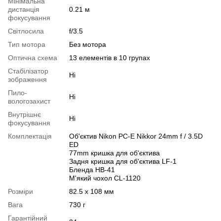
Мінімальна
дистанція
0.21 м
фокусування
Світлосила
f/3.5
Тип мотора
Без мотора
Оптична схема
13 елементів в 10 групах
Стабілізатор
Ні
зображення
Пило-
Ні
вологозахист
Внутрішнє
Ні
фокусування
Комплектація
Об'єктив Nikon PC-E Nikkor 24mm f / 3.5D
ED
77mm кришка для об'єктива
Задня кришка для об'єктива LF-1
Бленда HB-41
М'який чохол CL-1120
Розміри
82.5 x 108 мм
Вага
730 г
Гарантійний