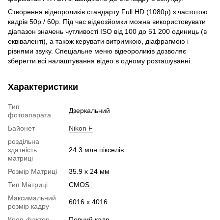
Створення відеороликів стандарту Full HD (1080p) з частотою
кадрів 50p / 60p. Під час відеозйомки можна використовувати
діапазон значень чутливості ISO від 100 до 51 200 одиниць (в
еквіваленті), а також керувати витримкою, діафрагмою і
рівнями звуку. Спеціальне меню відеороликів дозволяє
зберегти всі налаштування відео в одному розташуванні.
Характеристики
Тип
Дзеркальний
фотоапарата
Байонет
Nikon F
роздільна
здатність
24.3 млн пікселів
матриці
Розмір Матриці
35.9 x 24 мм
Тип Матриці
CMOS
Максимальний
6016 x 4016
розмір кадру
Кроп-фактор
Повний кадр