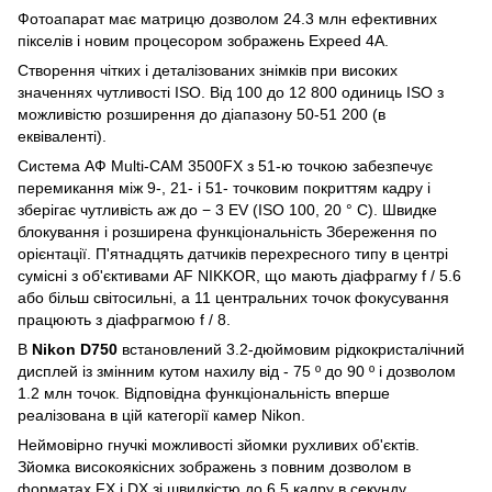
Фотоапарат має матрицю дозволом 24.3 млн ефективних
пікселів і новим процесором зображень Expeed 4A.
Створення чітких і деталізованих знімків при високих
значеннях чутливості ISO. Від 100 до 12 800 одиниць ISO з
можливістю розширення до діапазону 50-51 200 (в
еквіваленті).
Система АФ Multi-CAM 3500FX з 51-ю точкою забезпечує
перемикання між 9-, 21- і 51- точковим покриттям кадру і
зберігає чутливість аж до − 3 EV (ISO 100, 20 ° C). Швидке
блокування і розширена функціональність Збереження по
орієнтації. П'ятнадцять датчиків перехресного типу в центрі
сумісні з об'єктивами AF NIKKOR, що мають діафрагму f / 5.6
або більш світосильні, а 11 центральних точок фокусування
працюють з діафрагмою f / 8.
В
Nikon D750
встановлений 3.2-дюймовим рідкокристалічний
дисплей із змінним кутом нахилу від - 75 º до 90 º і дозволом
1.2 млн точок. Відповідна функціональність вперше
реалізована в цій категорії камер Nikon.
Неймовірно гнучкі можливості зйомки рухливих об'єктів.
Зйомка високоякісних зображень з повним дозволом в
форматах FX і DX зі швидкістю до 6.5 кадру в секунду.