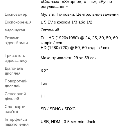
«Спалах», «Хмарно», «Тінь», «Ручне
регулювання»
Експозамер
Мульти, Точковий, Центрально-зважений
Експокорекція
± 5 EV з кроком 1/3 або 1/2
видошукач
Оптичний
Режими
Full HD (1920x1080) @ 24, 25, 30, 50, 60
відеозйомки
кадрів / сек
HD (1280x720) @ 50, 60 кадрів / сек
Тривалість
Макс. тривалість 29 хв 59 сек
відеозапису
Діагональ
3.2"
дисплея
Поворотний
Так
дисплей
Сенсорний
Ні
дісплей
Слот карти
SD / SDHC / SDXC
пам'яті
Інтерфейси
USB, HDMI, 3.5 мм mini-Jack
підключення