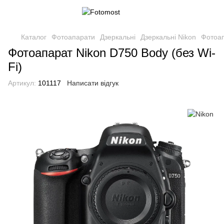
Каталог
Фотоапарати
Дзеркальні
Дзеркальні Nikon
Фотоап
Фотоапарат Nikon D750 Body (без Wi-
Fi)
Артикул:
101117
Написати відгук