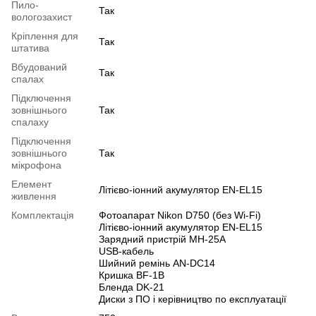
Пило-
Так
вологозахист
Кріплення для
Так
штатива
Вбудований
Так
спалах
Підключення
зовнішнього
Так
спалаху
Підключення
зовнішнього
Так
мікрофона
Елемент
Літієво-іонний акумулятор EN-EL15
живлення
Комплектація
Фотоапарат Nikon D750 (без Wi-Fi)
Літієво-іонний акумулятор EN-EL15
Зарядний пристрій MH-25A
USB-кабель
Шийний ремінь AN-DC14
Кришка BF-1B
Бленда DK-21
Диски з ПО і керівництво по експлуатації