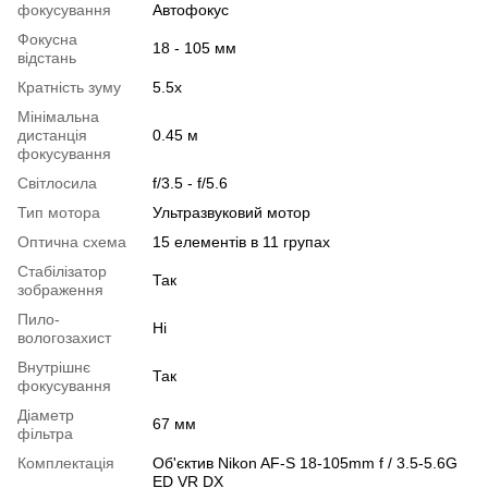
фокусування
Автофокус
Фокусна
18 - 105 мм
відстань
Кратність зуму
5.5x
Мінімальна
дистанція
0.45 м
фокусування
Світлосила
f/3.5 - f/5.6
Тип мотора
Ультразвуковий мотор
Оптична схема
15 елементів в 11 групах
Стабілізатор
Так
зображення
Пило-
Ні
вологозахист
Внутрішнє
Так
фокусування
Діаметр
67 мм
фільтра
Комплектація
Об'єктив Nikon AF-S 18-105mm f / 3.5-5.6G
ED VR DX