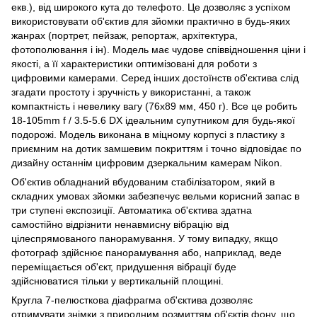
екв.), від широкого кута до телефото. Це дозволяє з успіхом
використовувати об'єктив для зйомки практично в будь-яких
жанрах (портрет, пейзаж, репортаж, архітектура,
фотополювання і ін). Модель має чудове співвідношення ціни і
якості, а її характеристики оптимізовані для роботи з
цифровими камерами. Серед інших достоїнств об'єктива слід
згадати простоту і зручність у використанні, а також
компактність і невелику вагу (76х89 мм, 450 г). Все це робить
18-105mm f / 3.5-5.6 DX ідеальним супутником для будь-якої
подорожі. Модель виконана в міцному корпусі з пластику з
приємним на дотик замшевим покриттям і точно відповідає по
дизайну останнім цифровим дзеркальним камерам Nikon.
Об'єктив обладнаний вбудованим стабілізатором, який в
складних умовах зйомки забезпечує вельми корисний запас в
три ступені експозиції. Автоматика об'єктива здатна
самостійно відрізнити ненавмисну ​​вібрацію від
цілеспрямованого панорамування. У тому випадку, якщо
фотограф здійснює панорамування або, наприклад, веде
переміщається об'єкт, придушення вібрації буде
здійснюватися тільки у вертикальній площині.
Кругла 7-пелюсткова діафрагма об'єктива дозволяє
отримувати знімки з природним розмиттям об'єктів фону, що