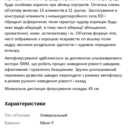
буде особливо корисно при зйомці портретів. Оптична схема
об'єктиву включає 15 елементів в 11 групах. Застосування в
конструкції елемента з низькодисперсійного скла ED і
гібридної асферичною лінзи гарантує чудову корекцію будь-
яких видів аберацій, в тому числі аберації збільшення,
хроматичної, коми, астигматизму і ін. Об'єктив формує чіткі,
чисті зображення з хорошою яскравістю по всьому полю
кадру, високою роздільною здатністю і чудовою передачею
кольору.
Автофокусування здійснюється за допомогою ультразвукового
мотора SWM, що робить процес наведення різкості швидким,
ефективним і практично безшумним. Зручно розташований
перемикач дозволяє швидко переходити з режиму автофокусу
в режим ручного наведення різкості і назад.
Мінімальна дистанція фокусування складає 45 см.
Характеристики
Тип об'єктива
Універсальний
Байонет
Nikon F