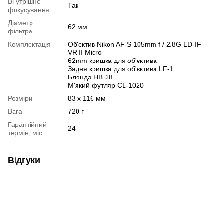
Внутрішнє
Так
фокусування
Діаметр
62 мм
фільтра
Комплектація
Об'єктив Nikon AF-S 105mm f / 2.8G ED-IF
VR II Micro
62mm кришка для об'єктива
Задня кришка для об'єктива LF-1
Бленда HB-38
М'який футляр CL-1020
Розміри
83 x 116 мм
Вага
720 г
Гарантійний
24
термін, міс.
Відгуки