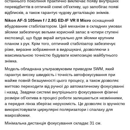
останнього покоління практично виключає появу внутрішніх
перевідбиттів в оптичній схемі об'єктиву, що запобігає появі
відблисків, а також гарантує чудову деталізацію знімків.
Nikon AF-S 105mm f / 2.8G ED-IF VR II Micro
оснащений
вбудованим стабілізатором. Цей механізм в складних умовах
зйомки забезпечує вельми корисний запас в чотири ступені
експозиції, що буде вкрай актуально для зйомки крупним
планом з рук. Крім того, оптичний стабілізатор забезпечує
різке, виразне зображення в видошукачі, дозволяючи з
максимальною точністю будувати композицію майбутнього
знімка.
Модель обладнана ультразвуковим приводом SWM, який
гарантує високу швидкість і точність автофокусування при
майже повній безшумності цього процесу, а також дозволяє
миттєво переходити від ручної до автоматичному фокусуванні
і назад. Завдяки системі внутрішнього фокусування фізичні
розміри об'єктива в процесі роботи залишаються незмінними,
а передня лінза зберігає нерухомість. Це дозволяє із зручністю
використовувати циркулярні поляризатори і спалаху для
макрозйомки.
Мінімальна дистанція фокусування складає 31 см.