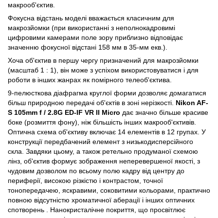
макрооб'єктив.
Фокусна відстань моделі вважається класичним для
макрозйомки (при використанні з неполнокадровимі
цифровими камерами поле зору приблизно відповідає
значенню фокусної відстані 158 мм в 35-мм екв.).
Хоча об'єктив в першу чергу призначений для макрозйомки
(масштаб 1 : 1), він може з успіхом використовуватися і для
роботи в інших жанрах як помірного телеоб'єктива.
9-пелюсткова діафрагма круглої форми дозволяє домагатися
більш природною передачі об'єктів в зоні нерізкості.
Nikon AF-
S 105mm f / 2.8G ED-IF VR II Micro
дає значно більше красиве
боке (розмиття фону), ніж більшість інших макрооб'єктивів.
Оптична схема об'єктиву включає 14 елементів в 12 групах. У
конструкції передбачений елемент з низькодисперсійного
скла. Завдяки цьому, а також ретельно продуманої схемою
лінз, об'єктив формує зображення неперевершеної якості, з
чудовим дозволом по всьому полю кадру від центру до
периферії, високою різкістю і контрастом, точної
тонопередачею, яскравими, соковитими кольорами, практично
повною відсутністю хроматичної аберації і інших оптичних
спотворень . Нанокристалічне покриття, що просвітлює