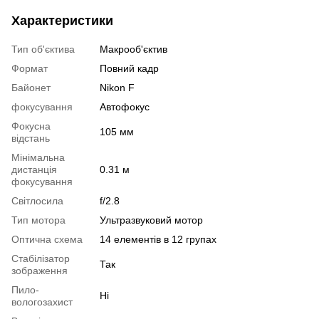
Характеристики
Тип об'єктива
Макрооб'єктив
Формат
Повний кадр
Байонет
Nikon F
фокусування
Автофокус
Фокусна
105 мм
відстань
Мінімальна
дистанція
0.31 м
фокусування
Світлосила
f/2.8
Тип мотора
Ультразвуковий мотор
Оптична схема
14 елементів в 12 групах
Стабілізатор
Так
зображення
Пило-
Ні
вологозахист