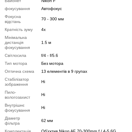
Байонет
Nikon F
фокусування
Автофокус
Фокусна
70 - 300 мм
відстань
Кратність зуму
4x
Мінімальна
дистанція
1.5 м
фокусування
Світлосила
f/4 - f/5.6
Тип мотора
Без мотора
Оптична схема
13 елементів в 9 групах
Стабілізатор
Ні
зображення
Пило-
Ні
вологозахист
Внутрішнє
Ні
фокусування
Діаметр
62 мм
фільтра
Комплектація
Об'єктив Nikon AF 70-300mm f / 4-5.6G