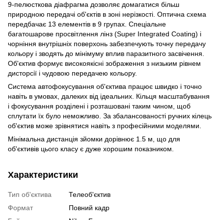
9-пелюсткова діафрагма дозволяє домагатися більш
природною передачі об'єктів в зоні нерізкості. Оптична схема
передбачає 13 елементів в 9 групах. Спеціальне
багатошарове просвітлення лінз (Super Integrated Coating) і
чорніння внутрішніх поверхонь забезпечують точну передачу
кольору і зводять до мінімуму вплив паразитного засвічення.
Об'єктив формує високоякісні зображення з низьким рівнем
дисторсії і чудовою передачею кольору.
Система автофокусування об'єктива працює швидко і точно
навіть в умовах, далеких від ідеальних. Кільця масштабування
і фокусування розділені і розташовані таким чином, щоб
сплутати їх було неможливо. За збалансованості ручних кілець
об'єктив може зрівнятися навіть з професійними моделями.
Мінімальна дистанція зйомки дорівнює 1.5 м, що для
об'єктивів цього класу є дуже хорошим показником.
Характеристики
Тип об'єктива
Телеоб'єктив
Формат
Повний кадр