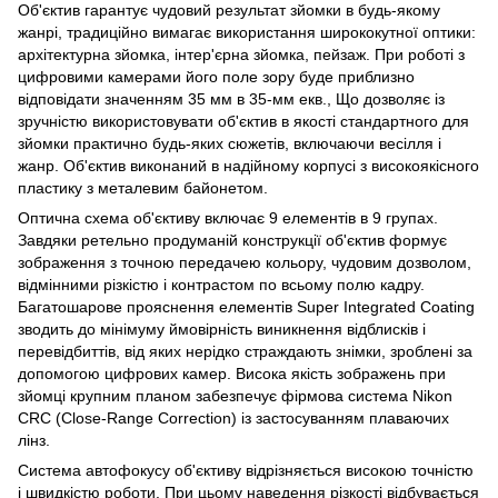
Об'єктив гарантує чудовий результат зйомки в будь-якому
жанрі, традиційно вимагає використання ширококутної оптики:
архітектурна зйомка, інтер'єрна зйомка, пейзаж. При роботі з
цифровими камерами його поле зору буде приблизно
відповідати значенням 35 мм в 35-мм екв., Що дозволяє із
зручністю використовувати об'єктив в якості стандартного для
зйомки практично будь-яких сюжетів, включаючи весілля і
жанр. Об'єктив виконаний в надійному корпусі з високоякісного
пластику з металевим байонетом.
Оптична схема об'єктиву включає 9 елементів в 9 групах.
Завдяки ретельно продуманій конструкції об'єктив формує
зображення з точною передачею кольору, чудовим дозволом,
відмінними різкістю і контрастом по всьому полю кадру.
Багатошарове прояснення елементів Super Integrated Coating
зводить до мінімуму ймовірність виникнення відблисків і
перевідбиттів, від яких нерідко страждають знімки, зроблені за
допомогою цифрових камер. Висока якість зображень при
зйомці крупним планом забезпечує фірмова система Nikon
CRC (Close-Range Correction) із застосуванням плаваючих
лінз.
Система автофокусу об'єктиву відрізняється високою точністю
і швидкістю роботи. При цьому наведення різкості відбувається