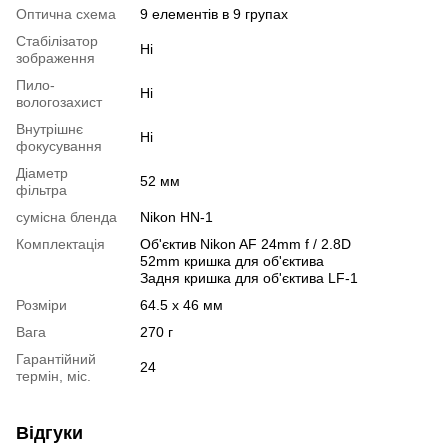
Оптична схема
9 елементів в 9 групах
Стабілізатор
Ні
зображення
Пило-
Ні
вологозахист
Внутрішнє
Ні
фокусування
Діаметр
52 мм
фільтра
сумісна бленда
Nikon HN-1
Комплектація
Об'єктив Nikon AF 24mm f / 2.8D
52mm кришка для об'єктива
Задня кришка для об'єктива LF-1
Розміри
64.5 x 46 мм
Вага
270 г
Гарантійний
24
термін, міс.
Відгуки