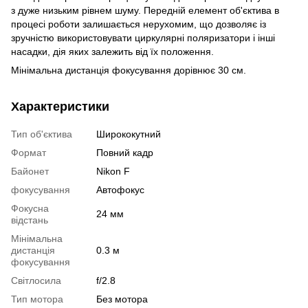
з дуже низьким рівнем шуму. Передній елемент об'єктива в
процесі роботи залишається нерухомим, що дозволяє із
зручністю використовувати циркулярні поляризатори і інші
насадки, дія яких залежить від їх положення.
Мінімальна дистанція фокусування дорівнює 30 см.
Характеристики
Тип об'єктива
Ширококутний
Формат
Повний кадр
Байонет
Nikon F
фокусування
Автофокус
Фокусна
24 мм
відстань
Мінімальна
дистанція
0.3 м
фокусування
Світлосила
f/2.8
Тип мотора
Без мотора