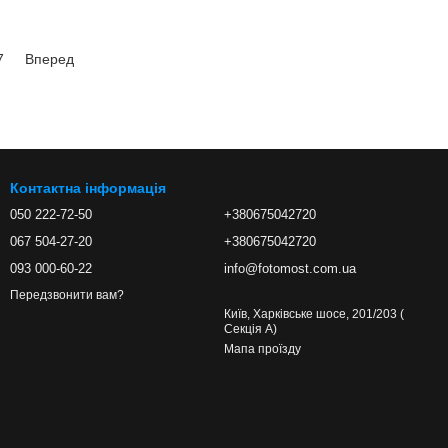
7
Вперед
Контактна інформація
050 222-72-50
+380675042720
067 504-27-20
+380675042720
093 000-60-22
info@fotomost.com.ua
Передзвонити вам?
Київ, Харківське шосе, 201/203 (
Секція А)
Мапа проїзду