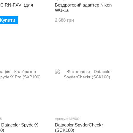
JC RN-FXVI (для
Бездротовий адаптер Nikon
WU-1a
Купити
2 688 грн
05
Артикул: 316002
 Datacolor SpyderX
Datacolor SpyderCheckr
0)
(SCK100)