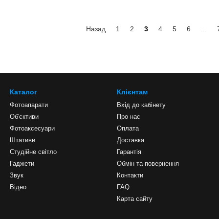
Назад
1
2
3
4
5
6
...
Каталог
Клієнтам
Фотоапарати
Вхід до кабінету
Об'єктиви
Про нас
Фотоаксесуари
Оплата
Штативи
Доставка
Студійне світло
Гарантія
Гаджети
Обмін та повернення
Звук
Контакти
Відео
FAQ
Карта сайту