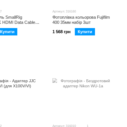
57
Артикул: 316160
ль SmallRig
Фотоплівка кольорова Fujifilm
K HDMI Data Cable
400 35мм набір 3шт
Купити
1 568 грн
Купити
72
Артикул: 316010
1