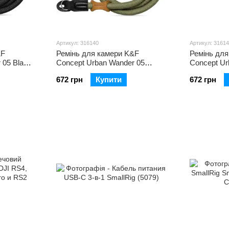
Артикул: 316140
Артикул: 3161
&F
Ремінь для камери K&F
Ремінь дл
 05 Black
Concept Urban Wander 05
Concept Ur
Green (KF13.196V1)
(KF13.196V
672 грн
Купити
672 грн