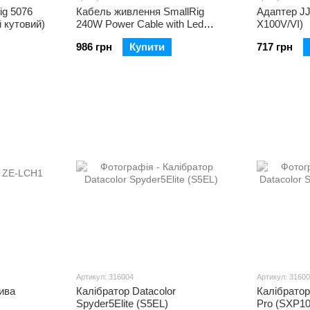
ig 5076
Кабель живлення SmallRig
Адаптер J
 кутовий)
240W Power Cable with Led
X100V/VI)
Display (5113)
986 грн
Купити
717 грн
Артикул: 316004
Артикул: 3160
ива
Калібратор Datacolor
Калібратор
Spyder5Elite (S5EL)
Pro (SXP10