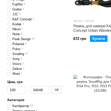
Fujifilm
5
Godox
7
JJC
5
K&F Concept
6
Артикул: 316138
Kodak
3
Ремінь для камери K
Nikon
2
Concept Urban Wander
None
9
(KF13.196)
672 грн
Купити
Peak Design
32
Polaroid
4
Puluz
1
Smallrig
21
Sony
2
Visico
1
Zeikos
1
Ilford
2
Ціна, грн
Від Ціна, грн
До Ціна, грн
ОК
Категорія
Калібратор
10
Тримач кришки
2