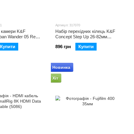
41
Артикул: 317070
я камери K&F
Набір перехідних кілець K&F
ban Wander 05 Red
Concept Step Up 26-82мм
2)
(SKU0800)
Купити
896 грн
Купити
Новинка
Хіт