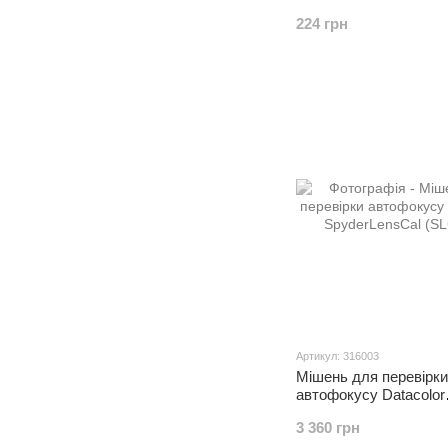
224 грн
Артикул: 316003
Мішень для перевірки
автофокусу Datacolor
SpyderLensCal (SLC1
3 360 грн