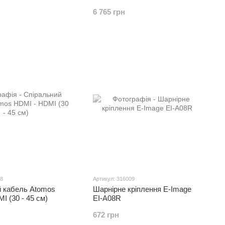
6 765 грн
08
Артикул: 316009
й кабель Atomos
Шарнірне кріплення E-Image
I (30 - 45 см)
EI-A08R
672 грн