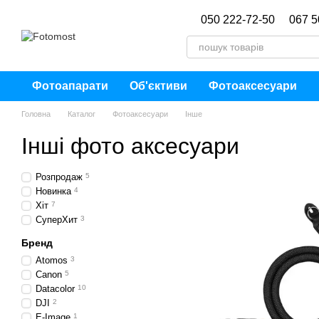
Перейти до основного контенту
050 222-72-50
067 5
Фотоапарати
Об'єктиви
Фотоаксесуари
Головна
Каталог
Фотоаксесуари
Інше
Інші фото аксесуари
Розпродаж
5
Новинка
4
Хіт
7
СуперХит
3
Бренд
Atomos
3
Canon
5
Datacolor
10
DJI
2
E-Image
1