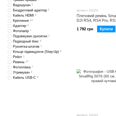
Видошукач
2
Бездротовий адаптер
2
Артикул: 316153
Кабель HDMI
6
Плечовий ремінь Smal
DJI RS4, RS4 Pro, RS
Кріплення
10
Pro та RS2 (4118B)
Адаптер
3
1 792 грн
Купити
Фотопапір
7
Подовжувач рукоятки
1
Подводный бокс
6
Рукоятка-штатив
1
Кільце підвищуюче (Step-Up)
8
Робот
1
Ремень
47
Фотоплівка
7
Утримувач
4
Кабель USB-C
9
Артикул: 316161