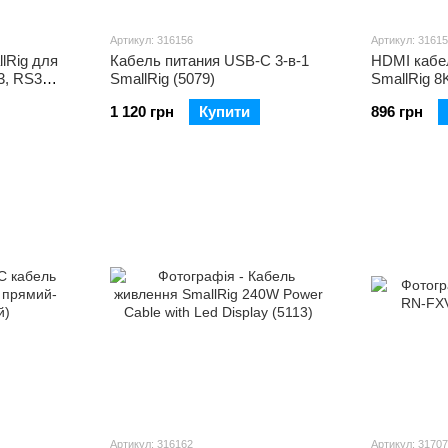
Артикул: 316156
Артикул: 3161
lRig для
Кабель питания USB-C 3-в-1
HDMI кабе
3, RS3
SmallRig (5079)
SmallRig 8
(5086)
1 120 грн
Купити
896 грн
Артикул: 316162
Артикул: 3170