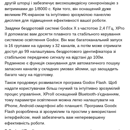
другій шторці і забезпечує високошвидкісну синхронізацію з
витримками до 1/8000 с. Крім того, він оснащений дуже
великим РК-екраном та інтуїтивно зрозумілою панеллю
дисплея для підвищення ефективності вашої роботи.
Завдяки бездротовій системі Godox X з частотою 2,4 ГГц, XPro
II допомагає вам досягти плавного та стабільного керування
системою освітлення Godox. Він має багатоканальний запуск
із 16 групами на одному з 32 каналів, а потім може отримати
доступ до 99 налаштувань бездротового ідентифікатора зі
стабільною передачею сигналу на відстані до 100м.
Родзинкою є функція сканування для автоматичного пошуку
запасних каналів у складних умовах зйомки, що заощадить
багато часу на підготовку.
Також продовжує розвиватися програма Godox Flash. Щоб
надати користувачам більш гнучкий та інтуїтивно зрозумілий
процес управління, XProII оснащений Bluetooth-з'єднанням,
тому параметри освітлення можна легко налаштувати на
iPhone, Android-смартфоні або планшеті. Програма Goodx
Flash розроблена зі зрозумілим та простим у використанні
інтерфейсом, який забезпечить вам неперевершену
ефективність роботи.