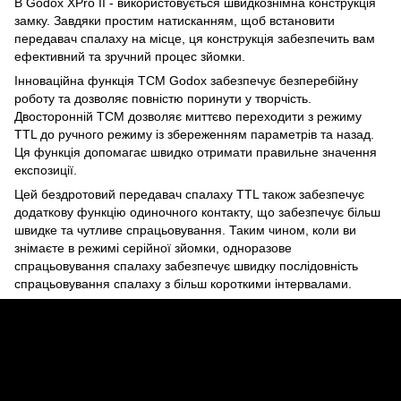
В Godox XPro II - використовується швидкознімна конструкція
замку. Завдяки простим натисканням, щоб встановити
передавач спалаху на місце, ця конструкція забезпечить вам
ефективний та зручний процес зйомки.
Інноваційна функція TCM Godox забезпечує безперебійну
роботу та дозволяє повністю поринути у творчість.
Двосторонній TCM дозволяє миттєво переходити з режиму
TTL до ручного режиму із збереженням параметрів та назад.
Ця функція допомагає швидко отримати правильне значення
експозиції.
Цей бездротовий передавач спалаху TTL також забезпечує
додаткову функцію одиночного контакту, що забезпечує більш
швидке та чутливе спрацьовування. Таким чином, коли ви
знімаєте в режимі серійної зйомки, одноразове
спрацьовування спалаху забезпечує швидку послідовність
спрацьовування спалаху з більш короткими інтервалами.