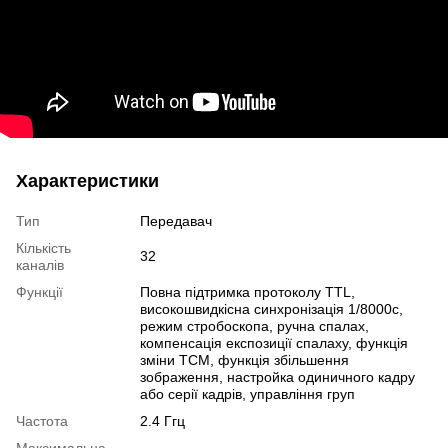
Характеристики
Тип
Передавач
Кількість
32
каналів
Функції
Повна підтримка протоколу TTL,
високошвидкісна синхронізація 1/8000с,
режим стробоскопа, ручна спалах,
компенсація експозиції спалаху, функція
зміни TCM, функція збільшення
зображення, настройка одиничного кадру
або серії кадрів, управління груп
Частота
2.4 Ггц
Максимальна