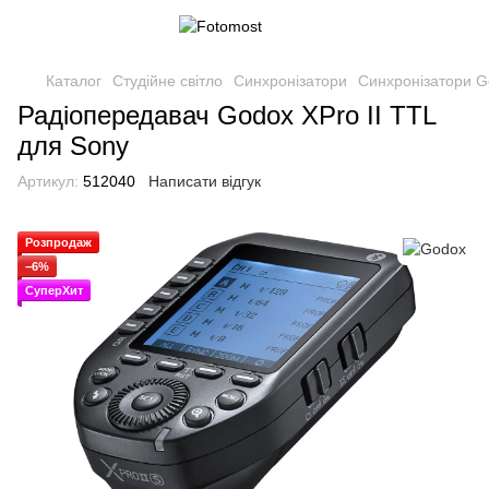
Каталог
Студійне світло
Синхронізатори
Синхронізатори G
Радіопередавач Godox XPro II TTL
для Sony
Артикул:
512040
Написати відгук
Розпродаж
−6%
СуперХит