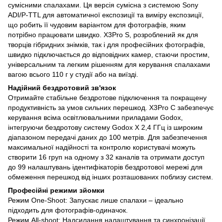
сумісними спалахами. Ця версія сумісна з системою Sony
ADI/P-TTL для автоматичної експозиції та виміру експозиції,
що робить її чудовим варіантом для фотографів, яким
потрібно працювати швидко. X3Pro S, розроблений як для
творців гібридних знімків, так і для професійних фотографів,
швидко підключається до відповідних камер, стаючи простим,
універсальним та легким рішенням для керування спалахами
вагою всього 110 г у студії або на виїзді.
Надійний бездротовий зв'язок
Отримайте стабільне бездротове підключення та покращену
продуктивність за умов сильних перешкод. X3Pro C забезпечує
керування всіма освітлювальними приладами Godox,
інтегруючи бездротову систему Godox X 2,4 ГГц із широким
діапазоном передачі даних до 100 метрів. Для забезпечення
максимальної надійності та контролю користувачі можуть
створити 16 груп на одному з 32 каналів та отримати доступ
до 99 налаштувань ідентифікаторів бездротової мережі для
обмеження перешкод від інших розташованих поблизу систем.
Професійні режими зйомки
Режим One-Shoot: Запускає лише спалахи – ідеально
підходить для фотографів-одиначок.
Режим All-shoot: Надсилання налаштування та синхронізації