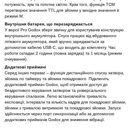
потужність, зум та пілотне світло. Крім того, функція TCM
перетворює значення TTL для зйомки у вихідне значення в
режимі M.
Внутрішня батарея, що перезаряджається
У версії Pro Godox зберіг звичну для користувачів конструкцію
внутрішнього акумулятора. Спуск працює від вбудованого
літієвого акумулятора, який зручно заряджається за
допомогою кабелю USB-C, що входить до комплекту. Час
роботи складає 2 години (повна зарядка) та 1 місяць (режим
очікування).
Додаткові приймачі
Серед інших переваг – функція дистанційного спуску затвора,
зйомка по таймеру та зйомка покадрового. Підключіть
додатковий приймач Godox, щоб отримати доступ до
бездротового керування затвором та універсального
керування спалахом. Легко встановлюйте тривалість
експозиції, інтервали та кількість кадрів для покадрової зйомки,
зйомки з тривалою витримкою та покадрової зйомки. Запуск
здійснюється через порт синхронізації або за допомогою
додаткових приймачів Godox для зниження вібрації.