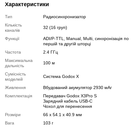
Характеристики
Тип
Радиосинхронизатор
Кількість
32 (16 груп)
каналів
Функції
ADI/P-TTL, Manual, Multi, синхронізація по
першій та другій шторці
Частота
2.4 ГГц
Максимальна
100 м
дальність
Сумісність
Система Godox X
моделей
Живлення
Вбудований акумулятор 2930 мАг
Комплектація
Передавач Godox X3Pro S
Зарядний кабель USB-C
Чохол для перенесення
Розміри
66 x 54.1 x 40.9 мм
Вага
103 г