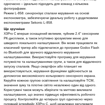
одночасно – ідеально підходить для команд з кількома
фотографами.
Режим L-858: синхронізує спалахи керування на основі
експонометра, забезпечуючи ідеальну роботу з додатковими
експонометрами Sekonic L-858.
Ще зручніше
X3Pro C вперше оснащений великим, чуйним 2.4" сенсорним
РК-дисплеєм, а також інтуїтивно зрозумілим меню для
швидкого локального налаштування. Він може працювати як
класичний тригер або підключатися до програми Godox Flash
по Bluetooth для зручного віддаленого керування
налаштуваннями. Використовуйте програму для керування
потужністю та налаштуваннями групи, а також для віддаленого
запуску спалахів. Якщо смартфон або планшет не
використовуються, керування функціями здійснюється за
допомогою високоякісного кольорового сенсорного екрана.
Керуйте кожною групою освітлення та налаштовуйте TCM,
значення зуму та пілотне світло незалежно один від одного.
Користувачі також можуть зберігати та миттєво викликати
налаштування, що значно підвищує ефективність робочого
процесу. Контролюйте до чотирьох груп одночасно через
головний інтерфейс X3Pro C, щоб незалежно регулювати