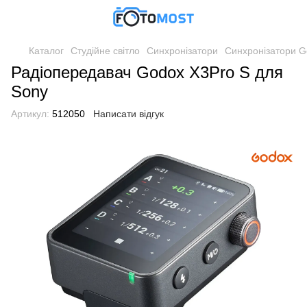
Каталог
Студійне світло
Синхронізатори
Синхронізатори G
Радіопередавач Godox X3Pro S для
Sony
Артикул:
512050
Написати відгук