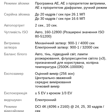
Режими зйомки
Програмна AE, AE з пріоритетом витримки,
AE з пріоритетом діафрагми, ручний режим
Серійна зйомка
До 20 кадрів / сек при 26.1 МП
До 30 кадрів / сек при 16.6 МП
Автопортрет
2 сек., 10 сек.
Чутливість ISO
Авто, 160-12800 (Розширені значення ISO
80-51200)
Витримка
Механічний затвор: 900-1 / 4000 сек
затвора
Електронний затвор: 900-1 / 32000 сек
Баланс білого
Авто, тінь, підводний світ, лампи
розжарювання, флуоресцентне світло (x3),
призначений для користувача, колірна
температура (2500K-10000K)
Експозамер
Оцінний вимір (256 зон)
Центрально-зважений
середнє вимірювання
точковий вимір
Експокорекція
± 5 EV з кроком 1/3 EV
видошукач
Електронний
Режими
DCI 4K (4096 x 2160) @ 24, 25, 30 кадрів /
відеозйомки
сек