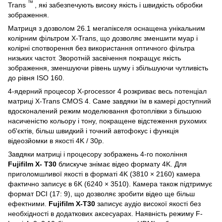
™
Trans
, які забезпечують високу якість і швидкість обробки
зображення.
Матриця з дозволом 26.1 мегапікселя оснащена унікальним
колірним фільтром X-Trans, що дозволяє зменшити муар і
колірні спотворення без використання оптичного фільтра
низьких частот. Зворотній засвічення покращує якість
зображення, зменшуючи рівень шуму і збільшуючи чутливість
до рівня ISO 160.
4-ядерний процесор X-processor 4 розкриває весь потенціал
матриці X-Trans CMOS 4. Саме завдяки їм в камері доступний
вдосконалений режим моделювання фотоплівки з більшою
насиченістю кольору і тону, покращене відстеження рухомих
об'єктів, більш швидкий і точний автофокус і функція
відеозйомки в якості 4K / 30p.
Завдяки матриці і процесору зображень 4-го покоління
Fujifilm X- T30
блискуче знімає відео формату 4K. Для
приголомшливої ​​якості в форматі 4K (3810 × 2160) камера
фактично записує в 6K (6240 × 3510). Камера також підтримує
формат DCI (17: 9), що дозволяє зробити відео ще більш
ефектними.
Fujifilm X-T30
записує аудіо високої якості без
необхідності в додаткових аксесуарах. Наявність режиму F-