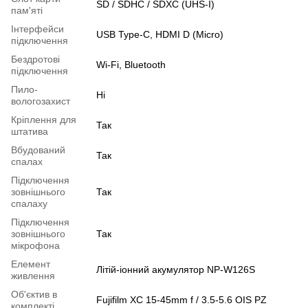
SD / SDHC / SDXC (UHS-I)
пам'яті
Інтерфейси
USB Type-C, HDMI D (Micro)
підключення
Бездротові
Wi-Fi, Bluetooth
підключення
Пило-
Ні
вологозахист
Кріплення для
Так
штатива
Вбудований
Так
спалах
Підключення
зовнішнього
Так
спалаху
Підключення
зовнішнього
Так
мікрофона
Елемент
Літій-іонний акумулятор NP-W126S
живлення
Об'єктив в
Fujifilm XC 15-45mm f / 3.5-5.6 OIS PZ
комплекті