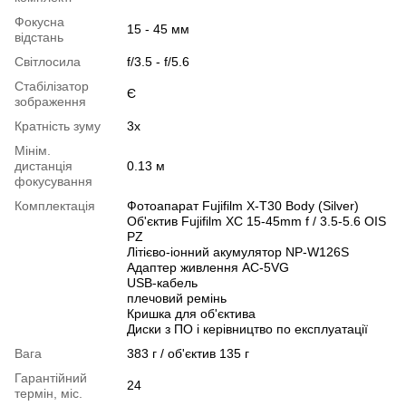
Фокусна
15 - 45 мм
відстань
Світлосила
f/3.5 - f/5.6
Стабілізатор
Є
зображення
Кратність зуму
3x
Мінім.
дистанція
0.13 м
фокусування
Комплектація
Фотоапарат Fujifilm X-T30 Body (Silver)
Об'єктив Fujifilm XC 15-45mm f / 3.5-5.6 OIS
PZ
Літієво-іонний акумулятор NP-W126S
Адаптер живлення AC-5VG
USB-кабель
плечовий ремінь
Кришка для об'єктива
Диски з ПО і керівництво по експлуатації
Вага
383 г / об'єктив 135 г
Гарантійний
24
термін, міс.