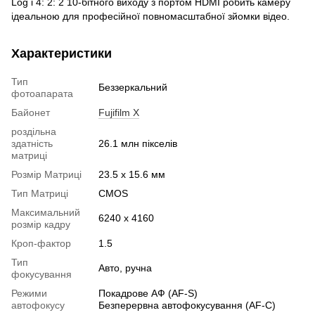
Log і 4: 2: 2 10-бітного виходу з портом HDMI робить камеру
ідеальною для професійної повномасштабної зйомки відео.
Характеристики
Тип
Беззеркальний
фотоапарата
Байонет
Fujifilm X
роздільна
здатність
26.1 млн пікселів
матриці
Розмір Матриці
23.5 x 15.6 мм
Тип Матриці
CMOS
Максимальний
6240 x 4160
розмір кадру
Кроп-фактор
1.5
Тип
Авто, ручна
фокусування
Режими
Покадрове АФ (AF-S)
автофокусу
Безперервна автофокусування (AF-C)