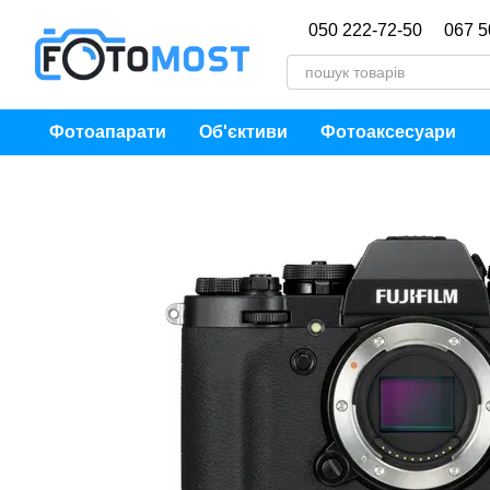
Перейти до основного контенту
050 222-72-50
067 5
Фотоапарати
Об'єктиви
Фотоаксесуари