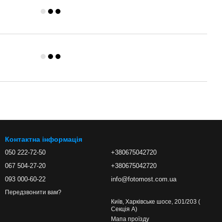
Контактна інформація
050 222-72-50
+380675042720
067 504-27-20
+380675042720
093 000-60-22
info@fotomost.com.ua
Передзвонити вам?
Київ, Харківське шосе, 201/203 (
Секція А)
Мапа проїзду