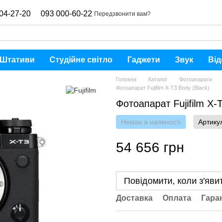
04-27-20
093 000-60-22
Передзвонити вам?
Штативи
Студійне світло
Гаджети
Звук
Від
Головна
Каталог
Фотоапарати
Фотоапарат Fujifilm X-T3 Body (Black)
Фотоапарат Fujifilm X-
Немає в наявності
Артику
54 656 грн
Повідомити, коли з'яви
Доставка
Оплата
Гара