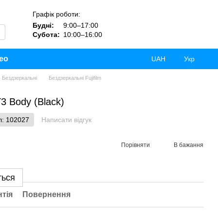
Графік роботи:
Будні:
9:00–17:00
Субота:
10:00–16:00
ео
UAH
Укр
Бездзеркальні
Бездзеркальні Fujifilm
T3 Body (Black)
л: 102027
Написати відгук
Порівняти
В бажання
ться
нтія
Повернення