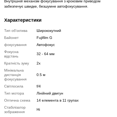
Внутрішній механізм фокусування з кроковим приводом
забезпечує швидке, безшумне автофокусування.
Характеристики
Тип об'єктива
Ширококутний
Байонет
Fujifilm G
фокусування
Автофокус
Фокусна
32 - 64 мм
відстань
Кратність зуму
2x
Мінімальна
дистанція
0.5 м
фокусування
Світлосила
f/4
Тип мотора
Лінійний двигун
Оптична схема
14 елемента в 11 групах
Стабілізатор
Ні
зображення