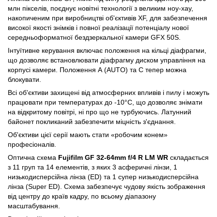
млн пікселів, поєднує новітні технології з великим ноу-хау,
накопиченим при виробництві об'єктивів XF, для забезпечення
високої якості знімків і повної реалізації потенціалу нової
середньоформатної бездзеркальної камери GFX 50S.
Інтуїтивне керування включає положення на кільці діафрагми,
що дозволяє встановлювати діафрагму диском управління на
корпусі камери. Положення А (АUTO) та С тепер можна
блокувати.
Всі об'єктиви захищені від атмосферних впливів і пилу і можуть
працювати при температурах до -10°C, що дозволяє знімати
на відкритому повітрі, ні про що не турбуючись. Латунний
байонет покликаний забезпечити міцність з'єднання.
Об'єктиви цієї серії мають стати «робочим конем»
професіоналів.
Оптична схема
Fujifilm GF 32-64mm f/4 R LM WR
складається
з 11 груп та 14 елементів, з яких 3 асферичні лінзи, 1
низькодисперсійна лінза (ED) та 1 супер низькодисперсійна
лінза (Super ED). Схема забезпечує чудову якість зображення
від центру до країв кадру, по всьому діапазону
масштабування.