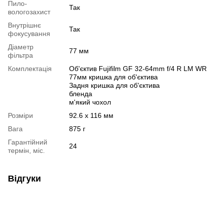
Пило-
Так
вологозахист
Внутрішнє
Так
фокусування
Діаметр
77 мм
фільтра
Комплектація
Об'єктив Fujifilm GF 32-64mm f/4 R LM WR
77мм кришка для об'єктива
Задня кришка для об'єктива
бленда
м'який чохол
Розміри
92.6 x 116 мм
Вага
875 г
Гарантійний
24
термін, міс.
Відгуки