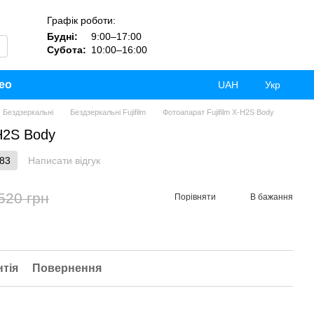
Графік роботи:
Будні:
9:00–17:00
Субота:
10:00–16:00
ео
UAH
Укр
Бездзеркальні
Бездзеркальні Fujifilm
Фотоапарат Fujifilm X-H2S Body
-H2S Body
183
Написати відгук
520 грн
Порівняти
В бажання
нтія
Повернення