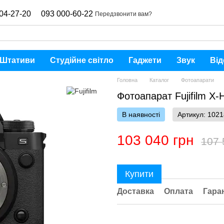
04-27-20
093 000-60-22
Передзвонити вам?
Штативи
Студійне світло
Гаджети
Звук
Від
Головна
Каталог
Фотоапарати
Фотоапарат Fujifilm X
В наявності
Артикул: 102
103 040 грн
107 
Купити
Доставка
Оплата
Гара