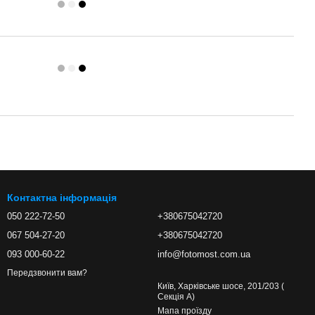
Контактна інформація
050 222-72-50
+380675042720
067 504-27-20
+380675042720
093 000-60-22
info@fotomost.com.ua
Передзвонити вам?
Київ, Харківське шосе, 201/203 (
Секція А)
Мапа проїзду