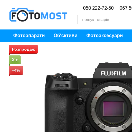
Перейти до основного контенту
050 222-72-50
067 5
Фотоапарати
Об'єктиви
Фотоаксесуари
Розпродаж
Хіт
−4%