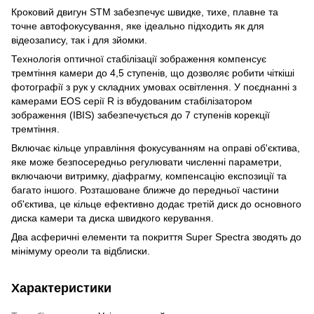
Кроковий двигун STM забезпечує швидке, тихе, плавне та
точне автофокусування, яке ідеально підходить як для
відеозапису, так і для зйомки.
Технологія оптичної стабілізації зображення компенсує
тремтіння камери до 4,5 ступенів, що дозволяє робити чіткіші
фотографії з рук у складних умовах освітлення. У поєднанні з
камерами EOS серії R із вбудованим стабілізатором
зображення (IBIS) забезпечується до 7 ступенів корекції
тремтіння.
Включає кільце управління фокусуванням на оправі об'єктива,
яке може безпосередньо регулювати численні параметри,
включаючи витримку, діафрагму, компенсацію експозиції та
багато іншого. Розташоване ближче до передньої частини
об'єктива, це кільце ефективно додає третій диск до основного
диска камери та диска швидкого керування.
Два асферичні елементи та покриття Super Spectra зводять до
мінімуму ореоли та відблиски.
Характеристики