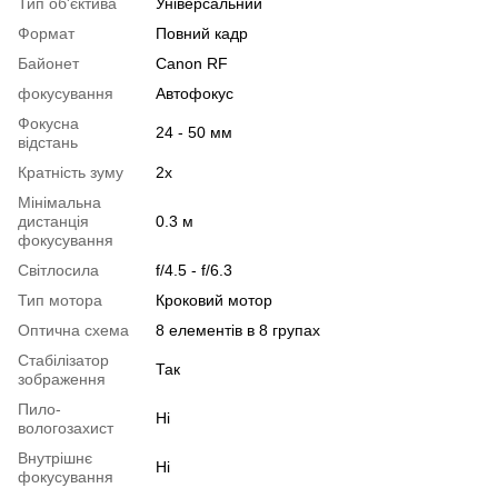
Тип об'єктива
Універсальний
Формат
Повний кадр
Байонет
Canon RF
фокусування
Автофокус
Фокусна
24 - 50 мм
відстань
Кратність зуму
2x
Мінімальна
дистанція
0.3 м
фокусування
Світлосила
f/4.5 - f/6.3
Тип мотора
Кроковий мотор
Оптична схема
8 елементів в 8 групах
Стабілізатор
Так
зображення
Пило-
Ні
вологозахист
Внутрішнє
Ні
фокусування