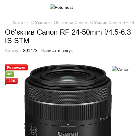
Каталог
Об'єктиви
Об'єктиви Canon
Об'єктив Canon RF 24-
Об'єктив Canon RF 24-50mm f/4.5-6.3
IS STM
Артикул:
201479
Написати відгук
Розпродаж
Хіт
−12%