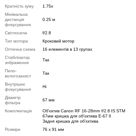
Кратність зуму
1.75x
Мінімальна
дистанція
0.25 м
фокусування
Світлосила
f/2.8
Тип мотора
Кроковий мотор
Оптична схема
16 елементів в 13 групах
Стабілізатор
Так
зображення
Пило-
Так
вологозахист
Внутрішнє
Ні
фокусування
Діаметр
67 мм
фільтра
Комплектація
Об'єктив Canon RF 16-28mm f/2.8 IS STM
67мм кришка для об'єктива E-67 II
Задня кришка для об'єктива
Розміри
76 x 91 мм