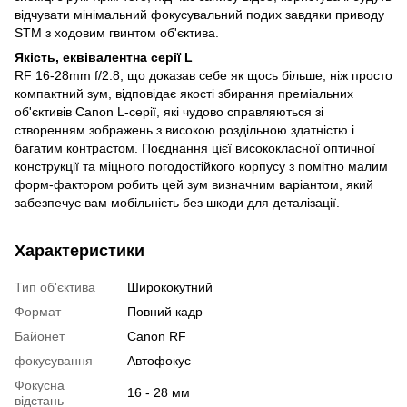
відчувати мінімальний фокусувальний подих завдяки приводу
STM з ходовим гвинтом об'єктива.
Якість, еквівалентна серії L
RF 16-28mm f/2.8, що доказав себе як щось більше, ніж просто
компактний зум, відповідає якості збирання преміальних
об'єктивів Canon L-серії, які чудово справляються зі
створенням зображень з високою роздільною здатністю і
багатим контрастом. Поєднання цієї висококласної оптичної
конструкції та міцного погодостійкого корпусу з помітно малим
форм-фактором робить цей зум визначним варіантом, який
забезпечує вам мобільність без шкоди для деталізації.
Характеристики
Тип об'єктива
Ширококутний
Формат
Повний кадр
Байонет
Canon RF
фокусування
Автофокус
Фокусна
16 - 28 мм
відстань