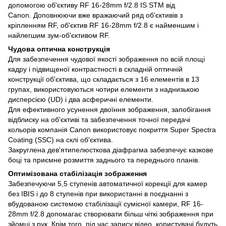
допомогою об'єктиву RF 16-28mm f/2.8 IS STM від
Canon. Доповнюючи вже вражаючий ряд об'єктивів з
кріпленням RF, об'єктив RF 16-28mm f/2.8 є найменшим і
найлегшим зум-об'єктивом RF.
Чудова оптична конструкція
Для забезпечення чудової якості зображення по всій площі
кадру і підвищеної контрастності в складній оптичній
конструкції об'єктива, що складається з 16 елементів в 13
групах, використовуються чотири елементи з наднизькою
дисперсією (UD) і два асферичні елементи.
Для ефективного усунення двоїння зображення, запобігання
відблиску на об'єктиві та забезпечення точної передачі
кольорів компанія Canon використовує покриття Super Spectra
Coating (SSC) на склі об'єктива.
Закруглена дев'ятипелюсткова діафрагма забезпечує казкове
боці та приємне розмиття заднього та переднього планів.
Оптимізована стабілізація зображення
Забезпечуючи 5,5 ступенів автоматичної корекції для камер
без IBIS і до 8 ступенів при використанні в поєднанні з
вбудованою системою стабілізації сумісної камери, RF 16-
28mm f/2.8 допомагає створювати більш чіткі зображення при
зйомці з рук. Крім того, під час запису відео, користувачі будуть