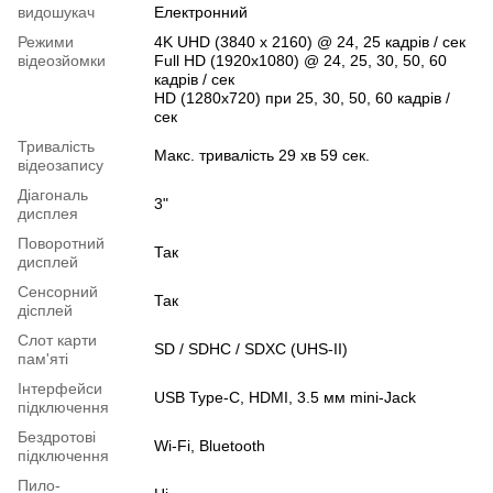
видошукач
Електронний
Режими
4K UHD (3840 x 2160) @ 24, 25 кадрів / сек
відеозйомки
Full HD (1920x1080) @ 24, 25, 30, 50, 60
кадрів / сек
HD (1280x720) при 25, 30, 50, 60 кадрів /
сек
Тривалість
Макс. тривалість 29 хв 59 сек.
відеозапису
Діагональ
3"
дисплея
Поворотний
Так
дисплей
Сенсорний
Так
дісплей
Слот карти
SD / SDHC / SDXC (UHS-II)
пам'яті
Інтерфейси
USB Type-C, HDMI, 3.5 мм mini-Jack
підключення
Бездротові
Wi-Fi, Bluetooth
підключення
Пило-