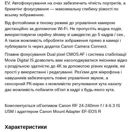
EV. Автофокусування на очах забезпечить чіткість портретів, а
брекетінг фокусування — максимальну глибину різкості по
всьому зображенню.
Від фотозйомки в тихому режимі до управління камерою
дистанційно за допомогою Wi-Fi. Не пропустіть жодна подія,
використовуючи серійну зйомку зі швидкістю до 5 кадрів / сек.,
А також можливість обробляти зображення прямо в камері і
публікувати їх через додаток Canon Camera Connect.
Плавне фокусування Dual pixel CMOS AF і система стабілізації
Movie Digital IS дозволить вам насолоджуватися якісними відео
з роздільною здатністю до 4K за допомогою різних кодеків, які
прості у використанні і редагуванні. Роз'єми для мікрофона і
навушників забезпечують повне управління звуком, а
сенсорний РК-екран з можливістю регулювання кута нахилу
дає можливість побачити об'єкт в кадрі з будь-якого кута.
Комплектується об'єктивом Canon RF 24-240mm f / 4-6.3 IS
USM і адаптером Canon Mount Adapter EF-EOS R
Характеристики