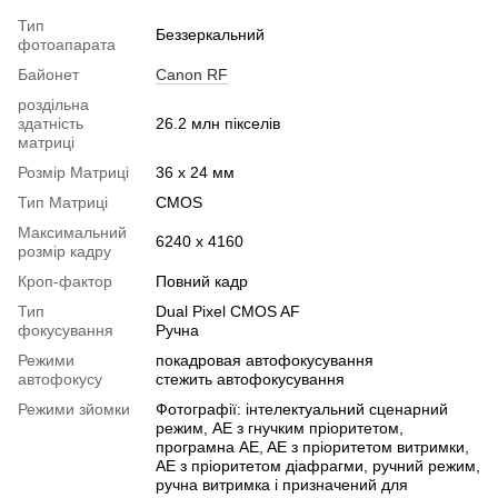
Тип
Беззеркальний
фотоапарата
Байонет
Canon RF
роздільна
здатність
26.2 млн пікселів
матриці
Розмір Матриці
36 х 24 мм
Тип Матриці
CMOS
Максимальний
6240 x 4160
розмір кадру
Кроп-фактор
Повний кадр
Тип
Dual Pixel CMOS AF
фокусування
Ручна
Режими
покадровая автофокусування
автофокусу
стежить автофокусування
Режими зйомки
Фотографії: інтелектуальний сценарний
режим, AE з гнучким пріоритетом,
програмна AE, AE з пріоритетом витримки,
AE з пріоритетом діафрагми, ручний режим,
ручна витримка і призначений для