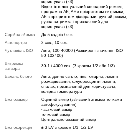
користувача (x3)
Відео: інтелектуальний сценарний режим,
програмна AE, AE з пріоритетом витримки,
AE з пріоритетом діафрагми, ручний режим,
ручна витримка і призначений для
користувача (x3)
Серійна зйомка
До 5 кадрів / сек
Автопортрет
2 сек., 10 сек.
Чутливість ISO
Авто, 100-40000 (Розширені значення ISO
50-102400)
Витримка
30-1 / 4000 сек. (З кроком 1/2 або 1/3)
затвора
Баланс білого
Авто, денне світло, тінь, хмарно, лампи
розжарювання, флуоресцентні лампи,
спалах, призначений для користувача,
колірна температура
Експозамер
Оцінний вимір (зв'язаний зі всіма точками
автофокусування)
частковий вимір
точковий вимір
Центрально-зважений вимір
Експокорекція
± 3 EV з кроком 1/3, 1/2 EV