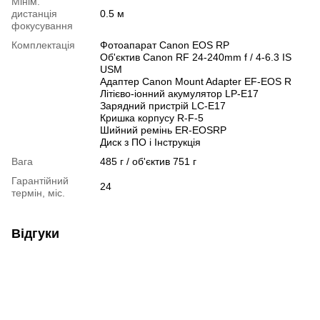
Мінім.
дистанція
0.5 м
фокусування
Комплектація
Фотоапарат Canon EOS RP
Об'єктив Canon RF 24-240mm f / 4-6.3 IS
USM
Адаптер Canon Mount Adapter EF-EOS R
Літієво-іонний акумулятор LP-E17
Зарядний пристрій LC-E17
Кришка корпусу R-F-5
Шийний ремінь ER-EOSRP
Диск з ПО і Інструкція
Вага
485 г / об'єктив 751 г
Гарантійний
24
термін, міс.
Відгуки