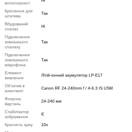
Ні
вологозахист
Кріплення для
Так
штатива
Вбудований
Ні
спалах
Підключення
зовнішнього
Так
спалаху
Підключення
зовнішнього
Так
мікрофона
Елемент
Літій-іонний акумулятор LP-E17
живлення
Об'єктив в
Canon RF 24-240mm f / 4-6.3 IS USM
комплекті
Фокусна
24-240 мм
відстань
Стабілізатор
Є
зображення
Кратність зуму
10x