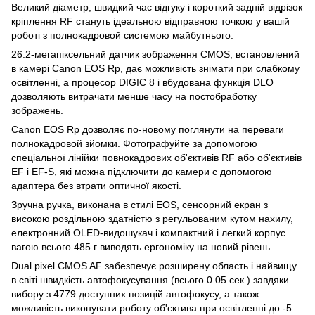
Великий діаметр, швидкий час відгуку і короткий задній відрізок
кріплення RF стануть ідеальною відправною точкою у вашій
роботі з полнокадровой системою майбутнього.
26.2-мегапіксельний датчик зображення CMOS, встановлений
в камері Canon EOS Rp, дає можливість знімати при слабкому
освітленні, а процесор DIGIC 8 і вбудована функція DLO
дозволяють витрачати менше часу на постобработку
зображень.
Canon EOS Rp дозволяє по-новому поглянути на переваги
полнокадровой зйомки. Фотографуйте за допомогою
спеціальної лінійки повнокадрових об'єктивів RF або об'єктивів
EF і EF-S, які можна підключити до камери c допомогою
адаптера без втрати оптичної якості.
Зручна ручка, виконана в стилі EOS, сенсорний екран з
високою роздільною здатністю з регульованим кутом нахилу,
електронний OLED-видошукач і компактний і легкий корпус
вагою всього 485 г виводять ергономіку на новий рівень.
Dual pixel CMOS AF забезпечує розширену область і найвищу
в світі швидкість автофокусування (всього 0.05 сек.) завдяки
вибору з 4779 доступних позицій автофокусу, а також
можливість виконувати роботу об'єктива при освітленні до -5