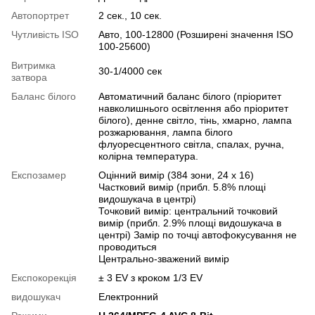
Автопортрет
2 сек., 10 сек.
Чутливість ISO
Авто, 100-12800 (Розширені значення ISO
100-25600)
Витримка
30-1/4000 сек
затвора
Баланс білого
Автоматичний баланс білого (пріоритет
навколишнього освітлення або пріоритет
білого), денне світло, тінь, хмарно, лампа
розжарювання, лампа білого
флуоресцентного світла, спалах, ручна,
колірна температура.
Експозамер
Оцінний вимір (384 зони, 24 x 16)
Частковий вимір (прибл. 5.8% площі
видошукача в центрі)
Точковий вимір: центральний точковий
вимір (прибл. 2.9% площі видошукача в
центрі) Замір по точці автофокусування не
проводиться
Центрально-зважений вимір
Експокорекція
± 3 EV з кроком 1/3 EV
видошукач
Електронний