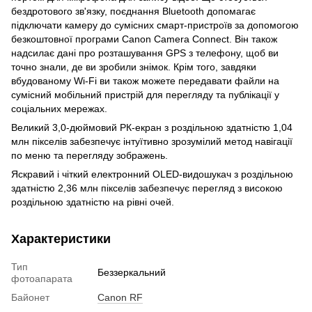
бездротового зв'язку, поєднання Bluetooth допомагає
підключати камеру до сумісних смарт-пристроїв за допомогою
безкоштовної програми Canon Camera Connect. Він також
надсилає дані про розташування GPS з телефону, щоб ви
точно знали, де ви зробили знімок. Крім того, завдяки
вбудованому Wi-Fi ви також можете передавати файли на
сумісний мобільний пристрій для перегляду та публікації у
соціальних мережах.
Великий 3,0-дюймовий РК-екран з роздільною здатністю 1,04
млн пікселів забезпечує інтуїтивно зрозумілий метод навігації
по меню та перегляду зображень.
Яскравий і чіткий електронний OLED-видошукач з роздільною
здатністю 2,36 млн пікселів забезпечує перегляд з високою
роздільною здатністю на рівні очей.
Характеристики
Тип
Беззеркальний
фотоапарата
Байонет
Canon RF