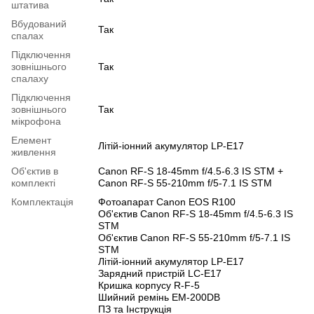
штатива
Вбудований
Так
спалах
Підключення
зовнішнього
Так
спалаху
Підключення
зовнішнього
Так
мікрофона
Елемент
Літій-іонний акумулятор LP-E17
живлення
Об'єктив в
Canon RF-S 18-45mm f/4.5-6.3 IS STM +
комплекті
Canon RF-S 55-210mm f/5-7.1 IS STM
Комплектація
Фотоапарат Canon EOS R100
Об'єктив Canon RF-S 18-45mm f/4.5-6.3 IS
STM
Об'єктив Canon RF-S 55-210mm f/5-7.1 IS
STM
Літій-іонний акумулятор LP-E17
Зарядний пристрій LC-E17
Кришка корпусу R-F-5
Шийний ремінь EM-200DB
ПЗ та Інструкція