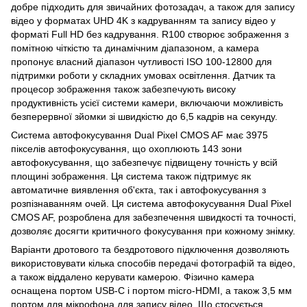
добре підходить для звичайних фотозадач, а також для запису
відео у форматах UHD 4K з кадруванням та запису відео у
форматі Full HD без кадрування. R100 створює зображення з
помітною чіткістю та динамічним діапазоном, а камера
пропонує власний діапазон чутливості ISO 100-12800 для
підтримки роботи у складних умовах освітлення. Датчик та
процесор зображення також забезпечують високу
продуктивність усієї системи камери, включаючи можливість
безперервної зйомки зі швидкістю до 6,5 кадрів на секунду.
Система автофокусування Dual Pixel CMOS AF має 3975
пікселів автофокусування, що охоплюють 143 зони
автофокусування, що забезпечує підвищену точність у всій
площині зображення. Ця система також підтримує як
автоматичне виявлення об'єкта, так і автофокусування з
розпізнаванням очей. Ця система автофокусування Dual Pixel
CMOS AF, розроблена для забезпечення швидкості та точності,
дозволяє досягти критичного фокусування при кожному знімку.
Варіанти дротового та бездротового підключення дозволяють
використовувати кілька способів передачі фотографій та відео,
а також віддалено керувати камерою. Фізично камера
оснащена портом USB-C і портом micro-HDMI, а також 3,5 мм
портом для мікрофона для запису відео. Що стосується