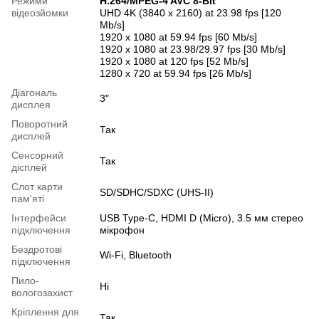
Режими
H.264/MPEG-4 AVC 8-Bit
відеозйомки
UHD 4K (3840 x 2160) at 23.98 fps [120
Mb/s]
1920 x 1080 at 59.94 fps [60 Mb/s]
1920 x 1080 at 23.98/29.97 fps [30 Mb/s]
1920 x 1080 at 120 fps [52 Mb/s]
1280 x 720 at 59.94 fps [26 Mb/s]
Діагональ
3"
дисплея
Поворотний
Так
дисплей
Сенсорний
Так
дісплей
Слот карти
SD/SDHC/SDXC (UHS-II)
пам'яті
Інтерфейси
USB Type-C, HDMI D (Micro), 3.5 мм стерео
підключення
мікрофон
Бездротові
Wi-Fi, Bluetooth
підключення
Пило-
Ні
вологозахист
Кріплення для
Так