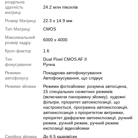
роздільна
здатність
24.2 млн пікселів
матриці
Розмір Матриці
22.3 x 14.9 мм
Тип Матриці
CMOS
Максимальний
6000 x 4000
розмір кадру
Кроп-фактор
1.6
Тип
Dual Pixel CMOS AF II
фокусування
Ручна
Режими
Покадрова автофокусування
автофокусу
Автофокусування, що слідкує
Режими зйомки
Режими фотозйомки: розумна автосцена,
15 спеціальних сюжетних режимів
(включаючи панорамну зйомку), художні
фільтри, пріоритет автоекспозиції, що
настроюється, програмна автоекспозиція,
автоекспозиція з пріоритетом витримки,
пріоритет діафрагми автоекспозиції, ручний
режим, ручний режим, ручний режим
експозиції відеозйомки
Серійна зйомка
До 6.5 кадрів/сек